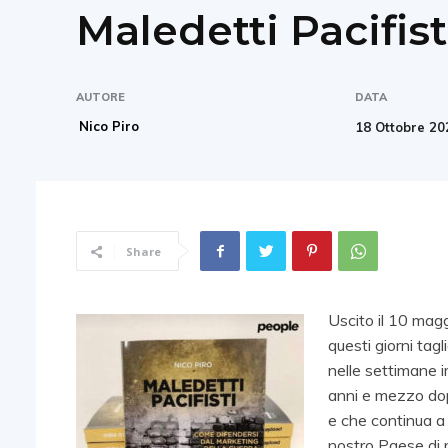
Maledetti Pacifist
AUTORE
DATA
Nico Piro
18 Ottobre 20
Share
Uscito il 10 magg
questi giorni tag
nelle settimane 
anni e mezzo dopo
e che continua a 
nostro Paese di pa