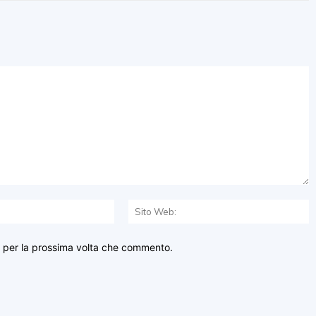
Email:*
S
W
r per la prossima volta che commento.