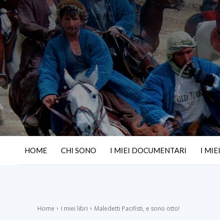
HOME
CHI SONO
I MIEI DOCUMENTARI
I MIE
Home
I miei libri
Maledetti Pacifisti, e sono otto!