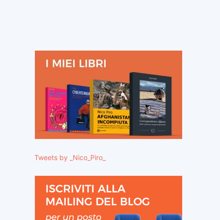
ito
eb:
Tweets by _Nico_Piro_