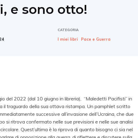
i, e sono otto!
CATEGORIA
24
I miei libri
Pace e Guerra
io del 2022 (dal 10 giugno in libreria), “Maledetti Pacifisti” in
lia il traguardo della sua ottava ristampa. Un pamphlet scritto
immediatamente successive all’invasione dell’Ucraina, che due
 si ritrova confermato nelle sue previsioni e nelle sue analisi
circolare. Quest’ultima è la riprova di quanto bisogno ci sia nel
rlare di opposizione alla guerra, di riflettere e discutere sulla