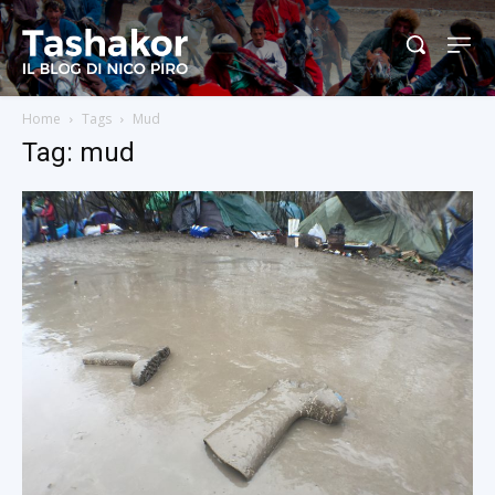
Home
Tags
Mud
Tag: mud