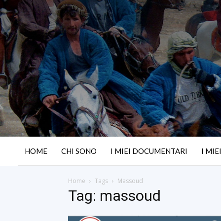
HOME
CHI SONO
I MIEI DOCUMENTARI
I MIE
Home
Tags
Massoud
Tag: massoud