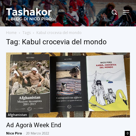
Home
Tags
Kabul crocevia del mondo
Tag: Kabul crocevia del mondo
Afghanistan
Ad Agorà Week End
Nico Piro
-
20 Marzo 2022
0