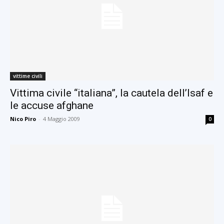
vittime civili
Vittima civile “italiana”, la cautela dell’Isaf e
le accuse afghane
Nico Piro
-
4 Maggio 2009
0