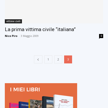
vittime civili
La prima vittima civile “italiana”
Nico Piro
-
3 Maggio 2009
0
1
2
3