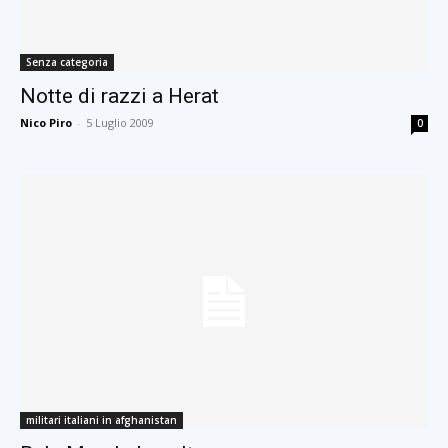
Senza categoria
Notte di razzi a Herat
Nico Piro
-
5 Luglio 2009
0
militari italiani in afghanistan