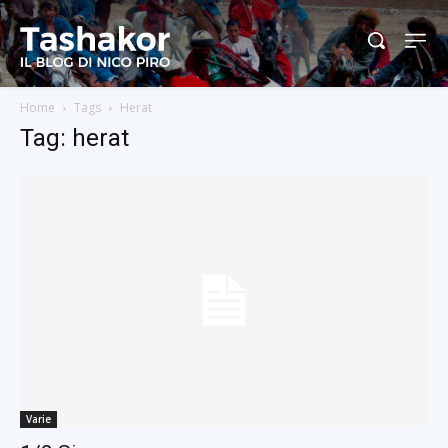
Home
Tags
Herat
Tag: herat
Varie