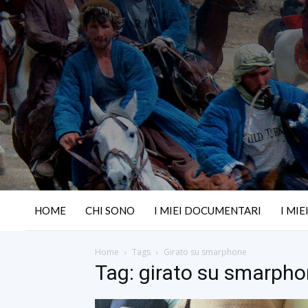
HOME
CHI SONO
I MIEI DOCUMENTARI
I MIE
Home
Tags
Girato su smarphone
Tag: girato su smarph