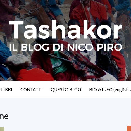
I LIBRI
CONTATTI
QUESTO BLOG
BIO & INFO (english 
one