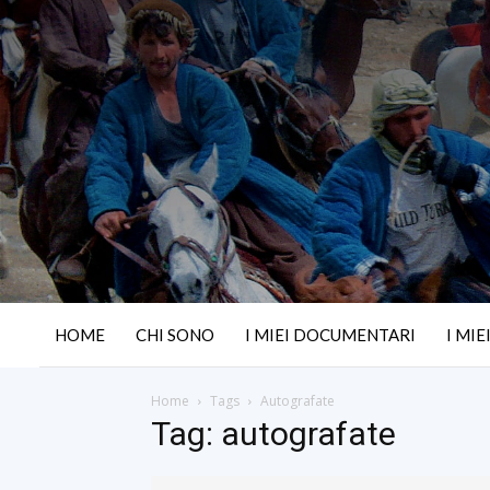
HOME
CHI SONO
I MIEI DOCUMENTARI
I MIE
Home
Tags
Autografate
Tag: autografate