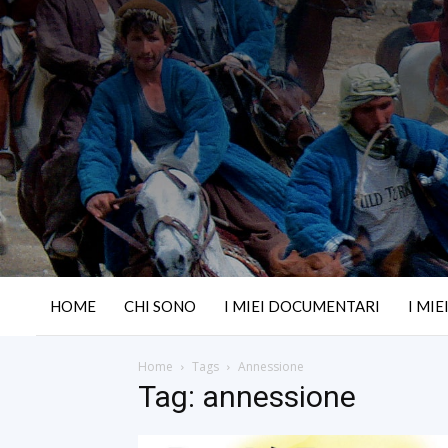
HOME
CHI SONO
I MIEI DOCUMENTARI
I MIE
Home
Tags
Annessione
Tag: annessione