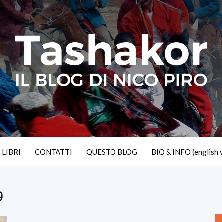
I LIBRI
CONTATTI
QUESTO BLOG
BIO & INFO (english 
9