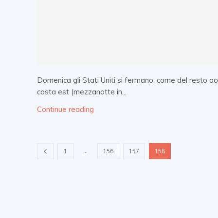
Domenica gli Stati Uniti si fermano, come del resto ac
costa est (mezzanotte in...
Continue reading
...
1
156
157
158