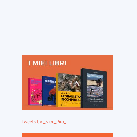
Tweets by _Nico_Piro_