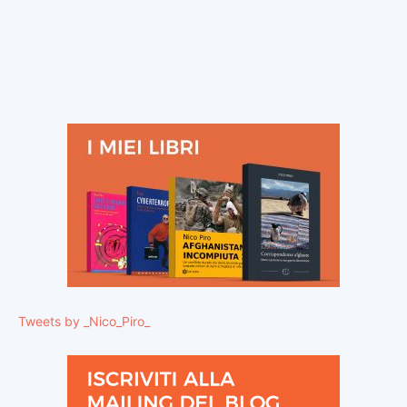
Tweets by _Nico_Piro_