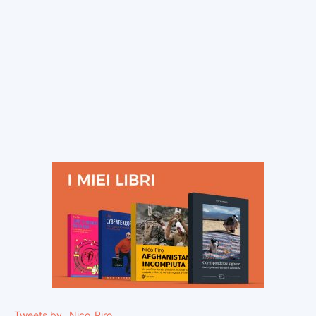
Tweets by _Nico_Piro_