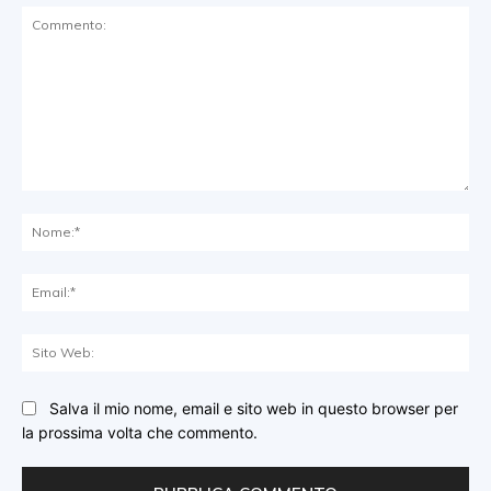
Commento:
No
Ema
Sit
We
Salva il mio nome, email e sito web in questo browser per
la prossima volta che commento.