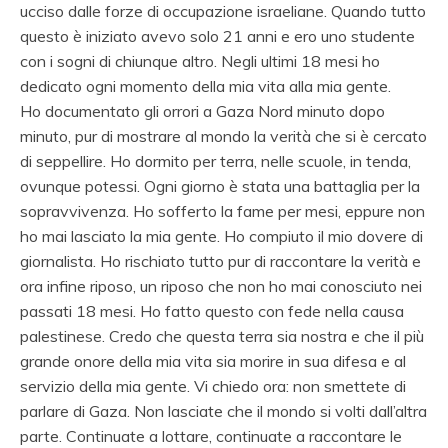
ucciso dalle forze di occupazione israeliane. Quando tutto
questo è iniziato avevo solo 21 anni e ero uno studente
con i sogni di chiunque altro. Negli ultimi 18 mesi ho
dedicato ogni momento della mia vita alla mia gente.
Ho documentato gli orrori a Gaza Nord minuto dopo
minuto, pur di mostrare al mondo la verità che si è cercato
di seppellire. Ho dormito per terra, nelle scuole, in tenda,
ovunque potessi. Ogni giorno è stata una battaglia per la
sopravvivenza. Ho sofferto la fame per mesi, eppure non
ho mai lasciato la mia gente. Ho compiuto il mio dovere di
giornalista. Ho rischiato tutto pur di raccontare la verità e
ora infine riposo, un riposo che non ho mai conosciuto nei
passati 18 mesi. Ho fatto questo con fede nella causa
palestinese. Credo che questa terra sia nostra e che il più
grande onore della mia vita sia morire in sua difesa e al
servizio della mia gente. Vi chiedo ora: non smettete di
parlare di Gaza. Non lasciate che il mondo si volti dall’altra
parte. Continuate a lottare, continuate a raccontare le