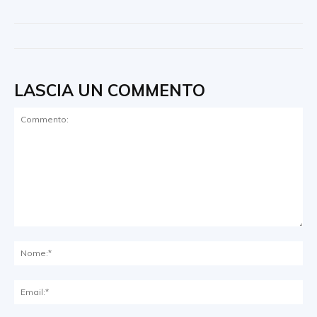
LASCIA UN COMMENTO
Commento:
No
Ema