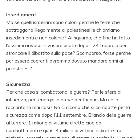
Insediamenti
Ma se quelli israeliani sono coloni perchè le terre che
sottraggono illegalmente ai palestinesi le chiamiamo
insediamenti e non colonie? Al riguardo, che fine ha fatto
l’assioma invaso-invasore usato dopo il 24 febbraio per
stroncare il dibattito sulla pace? Scomparso, forse perché
per essere coerenti avremmo dovuto mandare armi ai
palestinesi?
Sicurezza
Per che cosa si combattono le guerre? Per le sfere di
influenza, per l’energia, a breve per l’acqua. Ma ce la
raccontano mai così?
No ci dicono che si combatte per la
sicurezza come dopo l’11 settembre. Bilancio delle guerre
al terrore: 1 milione di vittime dirette cioè da
combattimenti e quasi 4 milioni di vittime indirette tra
malattie, carestie, distruzione di strutture sanitarie. L’unica