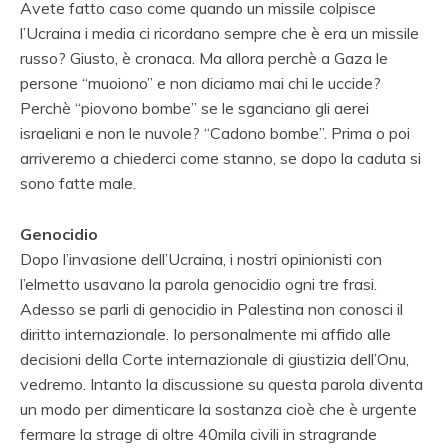
Avete fatto caso come quando un missile colpisce
l’Ucraina i media ci ricordano sempre che è era un missile
russo? Giusto, è cronaca. Ma allora perchè a Gaza le
persone “muoiono” e non diciamo mai chi le uccide?
Perchè “piovono bombe” se le sganciano gli aerei
israeliani e non le nuvole? “Cadono bombe”. Prima o poi
arriveremo a chiederci come stanno, se dopo la caduta si
sono fatte male.
Genocidio
Dopo l’invasione dell’Ucraina, i nostri opinionisti con
l’elmetto usavano la parola genocidio ogni tre frasi.
Adesso se parli di genocidio in Palestina non conosci il
diritto internazionale. Io personalmente mi affido alle
decisioni della Corte internazionale di giustizia dell’Onu,
vedremo. Intanto la discussione su questa parola diventa
un modo per dimenticare la sostanza cioè che è urgente
fermare la strage di oltre 40mila civili in stragrande