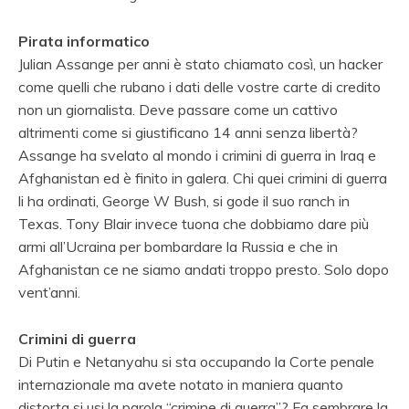
Pirata informatico
Julian Assange per anni è stato chiamato così, un hacker
come quelli che rubano i dati delle vostre carte di credito
non un giornalista. Deve passare come un cattivo
altrimenti come si giustificano 14 anni senza libertà?
Assange ha svelato al mondo i crimini di guerra in Iraq e
Afghanistan ed è finito in galera. Chi quei crimini di guerra
li ha ordinati, George W Bush, si gode il suo ranch in
Texas. Tony Blair invece tuona che dobbiamo dare più
armi all’Ucraina per bombardare la Russia e che in
Afghanistan ce ne siamo andati troppo presto. Solo dopo
vent’anni.
Crimini di guerra
Di Putin e Netanyahu si sta occupando la Corte penale
internazionale ma avete notato in maniera quanto
distorta si usi la parola “crimine di guerra”? Fa sembrare la