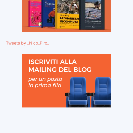
Tweets by _Nico_Piro_