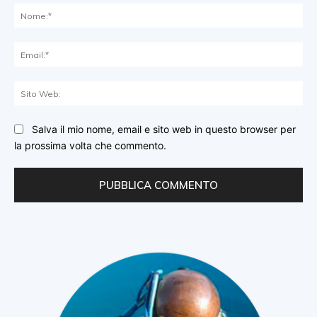
No
Ema
Sit
We
Salva il mio nome, email e sito web in questo browser per
la prossima volta che commento.