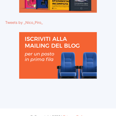
Tweets by _Nico_Piro_