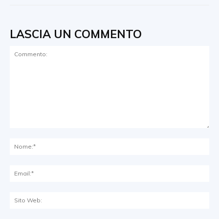
LASCIA UN COMMENTO
Commento:
No
Ema
Sit
We