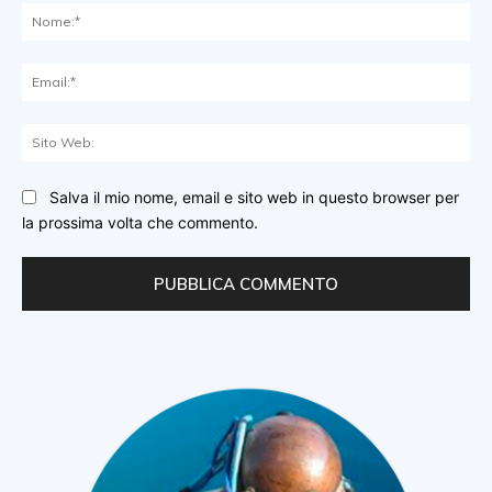
No
Ema
Sit
We
Salva il mio nome, email e sito web in questo browser per
la prossima volta che commento.