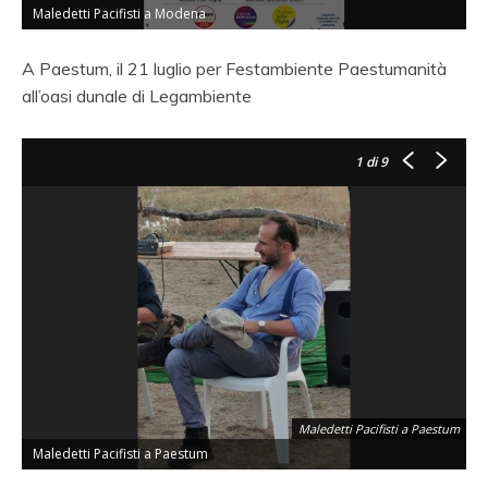
Maledetti Pacifisti a Modena
M
A Paestum, il 21 luglio per Festambiente Paestumanità
all’oasi dunale di Legambiente
1
di 9
Maledetti Pacifisti a Paestum
Maledetti Pacifisti a Paestum
M