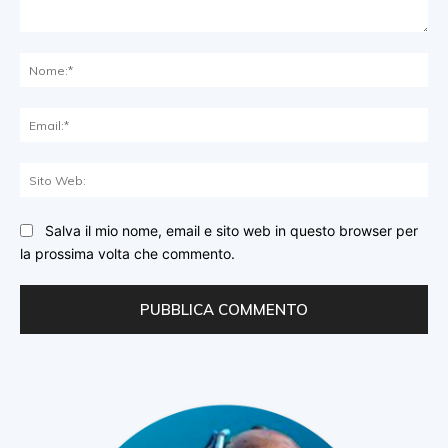
Commento:
No
Ema
Sit
We
Salva il mio nome, email e sito web in questo browser per
la prossima volta che commento.