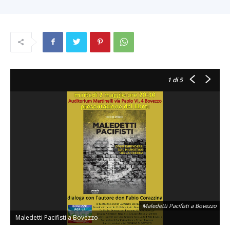
1
di 5
Maledetti Pacifisti a Bovezzo
Maledetti Pacifisti a Bovezzo
M