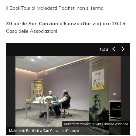
Il BookTour di Maledetti Pacifisti non si ferma
30 aprile San Canzian d’Isonzo (Gorizia)
ore 20.15
Casa delle Associazioni
1
di 8
Maledetti Pacifisti a San Canzian d’Isonzo
Maledetti Pacifisti a San Canzian d’Isonzo
M