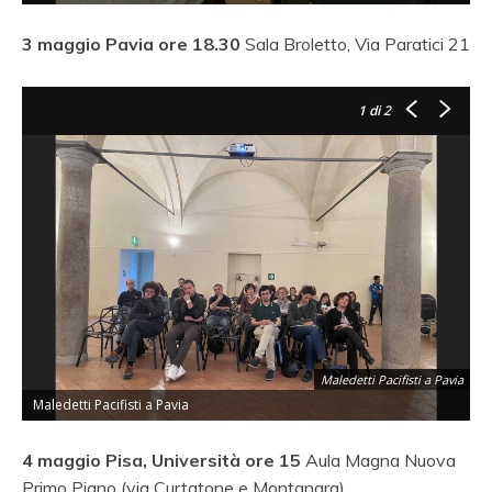
3 maggio Pavia ore 18.30
Sala Broletto, Via Paratici 21
1
di 2
Maledetti Pacifisti a Pavia
Maledetti Pacifisti a Pavia
M
4 maggio Pisa, Università ore 15
Aula Magna Nuova
Primo Piano (via Curtatone e Montanara)