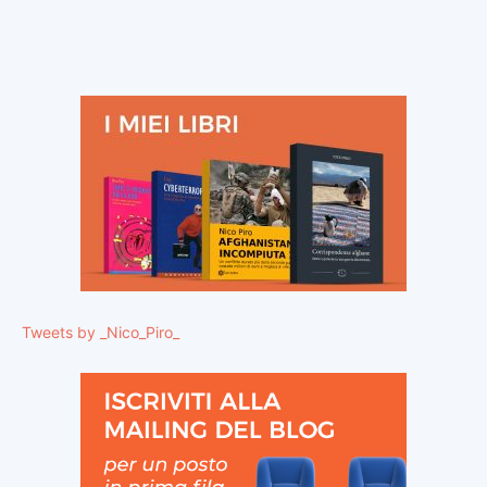
Tweets by _Nico_Piro_