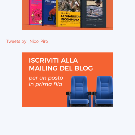
Tweets by _Nico_Piro_