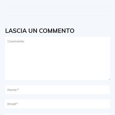
LASCIA UN COMMENTO
Commento:
No
Ema