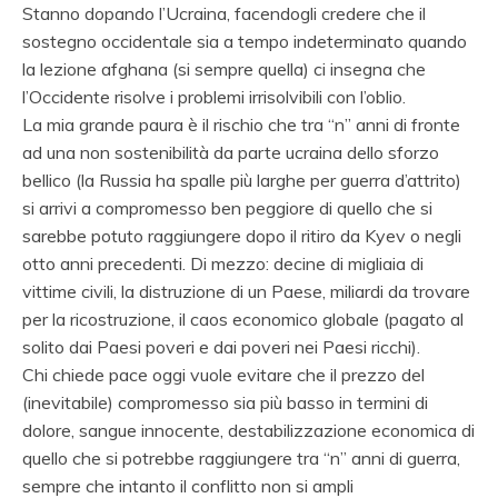
Stanno dopando l’Ucraina, facendogli credere che il
sostegno occidentale sia a tempo indeterminato quando
la lezione afghana (si sempre quella) ci insegna che
l’Occidente risolve i problemi irrisolvibili con l’oblio.
La mia grande paura è il rischio che tra “n” anni di fronte
ad una non sostenibilità da parte ucraina dello sforzo
bellico (la Russia ha spalle più larghe per guerra d’attrito)
si arrivi a compromesso ben peggiore di quello che si
sarebbe potuto raggiungere dopo il ritiro da Kyev o negli
otto anni precedenti. Di mezzo: decine di migliaia di
vittime civili, la distruzione di un Paese, miliardi da trovare
per la ricostruzione, il caos economico globale (pagato al
solito dai Paesi poveri e dai poveri nei Paesi ricchi).
Chi chiede pace oggi vuole evitare che il prezzo del
(inevitabile) compromesso sia più basso in termini di
dolore, sangue innocente, destabilizzazione economica di
quello che si potrebbe raggiungere tra “n” anni di guerra,
sempre che intanto il conflitto non si ampli