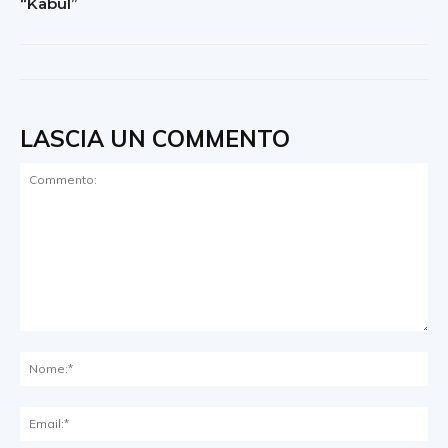
“Kabul”
LASCIA UN COMMENTO
Commento:
No
Ema