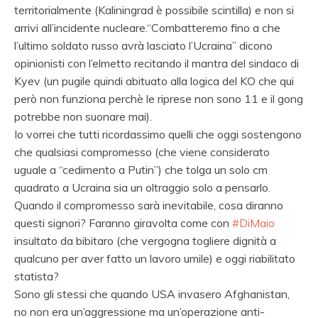
territorialmente (Kaliningrad è possibile scintilla) e non si
arrivi all’incidente nucleare.“Combatteremo fino a che
l’ultimo soldato russo avrà lasciato l’Ucraina” dicono
opinionisti con l’elmetto recitando il mantra del sindaco di
Kyev (un pugile quindi abituato alla logica del KO che qui
però non funziona perchè le riprese non sono 11 e il gong
potrebbe non suonare mai).
Io vorrei che tutti ricordassimo quelli che oggi sostengono
che qualsiasi compromesso (che viene considerato
uguale a “cedimento a Putin”) che tolga un solo cm
quadrato a Ucraina sia un oltraggio solo a pensarlo.
Quando il compromesso sarà inevitabile, cosa diranno
questi signori? Faranno giravolta come con
#DiMaio
insultato da bibitaro (che vergogna togliere dignità a
qualcuno per aver fatto un lavoro umile) e oggi riabilitato
statista?
Sono gli stessi che quando USA invasero Afghanistan,
no non era un’aggressione ma un’operazione anti-