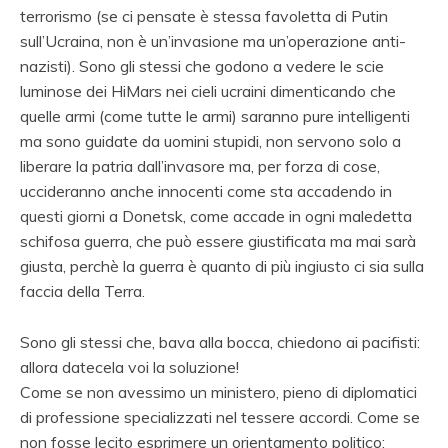
terrorismo (se ci pensate è stessa favoletta di Putin
sull’Ucraina, non è un’invasione ma un’operazione anti-
nazisti). Sono gli stessi che godono a vedere le scie
luminose dei HiMars nei cieli ucraini dimenticando che
quelle armi (come tutte le armi) saranno pure intelligenti
ma sono guidate da uomini stupidi, non servono solo a
liberare la patria dall’invasore ma, per forza di cose,
uccideranno anche innocenti come sta accadendo in
questi giorni a Donetsk, come accade in ogni maledetta
schifosa guerra, che può essere giustificata ma mai sarà
giusta, perchè la guerra è quanto di più ingiusto ci sia sulla
faccia della Terra.
Sono gli stessi che, bava alla bocca, chiedono ai pacifisti:
allora datecela voi la soluzione!
Come se non avessimo un ministero, pieno di diplomatici
di professione specializzati nel tessere accordi. Come se
non fosse lecito esprimere un orientamento politico: