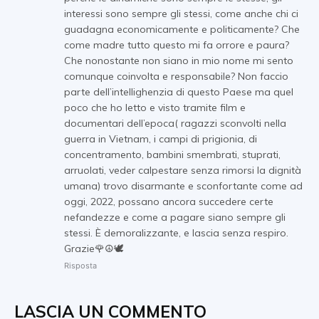
interessi sono sempre gli stessi, come anche chi ci
guadagna economicamente e politicamente? Che
come madre tutto questo mi fa orrore e paura?
Che nonostante non siano in mio nome mi sento
comunque coinvolta e responsabile? Non faccio
parte dell’intellighenzia di questo Paese ma quel
poco che ho letto e visto tramite film e
documentari dell’epoca( ragazzi sconvolti nella
guerra in Vietnam, i campi di prigionia, di
concentramento, bambini smembrati, stuprati,
arruolati, veder calpestare senza rimorsi la dignità
umana) trovo disarmante e sconfortante come ad
oggi, 2022, possano ancora succedere certe
nefandezze e come a pagare siano sempre gli
stessi. È demoralizzante, e lascia senza respiro.
Grazie🌹☮️🕊️
Risposta
LASCIA UN COMMENTO