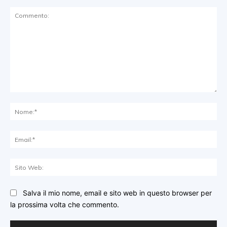
Commento:
No
Ema
Sit
We
Salva il mio nome, email e sito web in questo browser per
la prossima volta che commento.