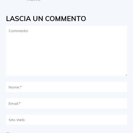
LASCIA UN COMMENTO
Commento:
No
Ema
Sit
We