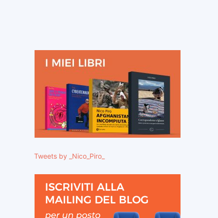
Tweets by _Nico_Piro_
ito
eb: