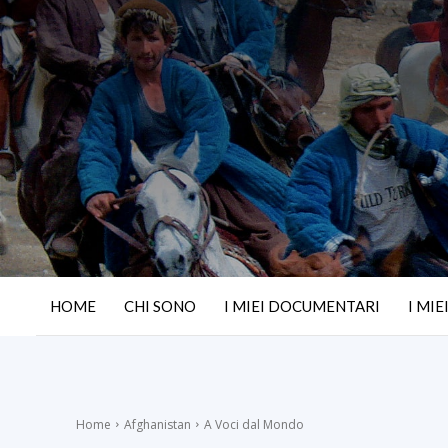
HOME
CHI SONO
I MIEI DOCUMENTARI
I MIE
Home
Afghanistan
A Voci dal Mondo