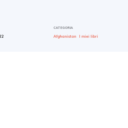
CATEGORIA
22
Afghanistan
I miei libri