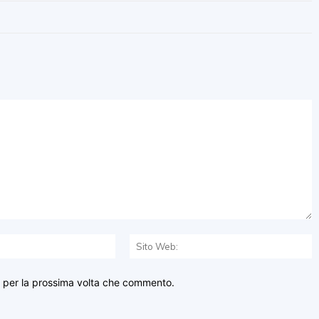
Email:*
S
W
r per la prossima volta che commento.