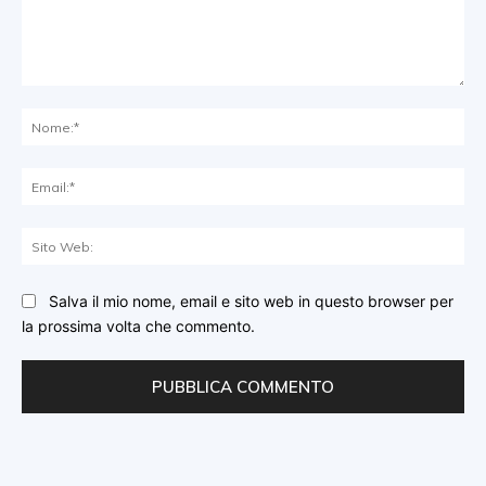
Commento:
No
Ema
Sit
We
Salva il mio nome, email e sito web in questo browser per
la prossima volta che commento.