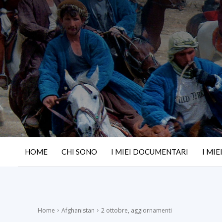
HOME
CHI SONO
I MIEI DOCUMENTARI
I MIE
Home
Afghanistan
2 ottobre, aggiornamenti