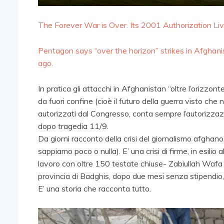
The Forever War is Over. Its 2001 Authorization Li
Pentagon says “over the horizon” strikes in Afgha
ago.
In pratica gli attacchi in Afghanistan “oltre l’orizz
da fuori confine (cioè il futuro della guerra visto c
autorizzati dal Congresso, conta sempre l’autorizza
dopo tragedia 11/9.
Da giorni racconto della crisi del giornalismo afghano 
sappiamo poco o nulla). E’ una crisi di firme, in esilio a
lavoro con oltre 150 testate chiuse- Zabiullah Wafa 
provincia di Badghis, dopo due mesi senza stipendio, 
E’ una storia che racconta tutto.