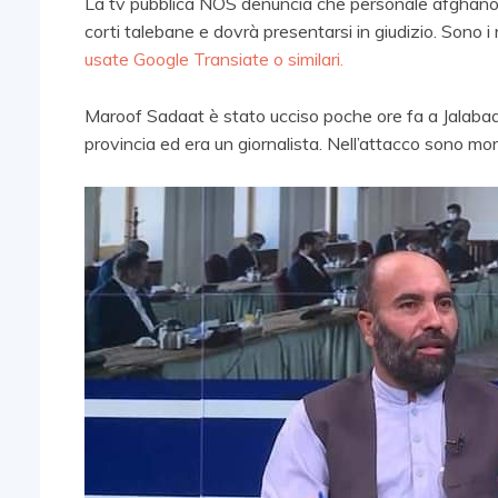
La tv pubblica NOS denuncia che personale afghano 
corti talebane e dovrà presentarsi in giudizio. Sono i n
usate Google Transiate o similari.
Maroof Sadaat è stato ucciso poche ore fa a Jalabad 
provincia ed era un giornalista. Nell’attacco sono mor