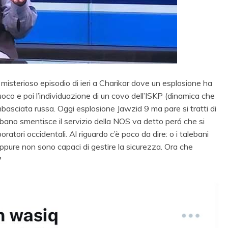
 misterioso episodio di ieri a Charikar dove un esplosione ha
uoco e poi l’individuazione di un covo dell’ISKP (dinamica che
ambasciata russa. Oggi esplosione Jawzid 9 ma pare si tratti di
ebano smentisce il servizio della NOS va detto peró che si
ratori occidentali. Al riguardo c’è poco da dire: o i talebani
pure non sono capaci di gestire la sicurezza. Ora che
?