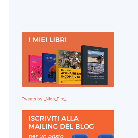
Tweets by _Nico_Piro_