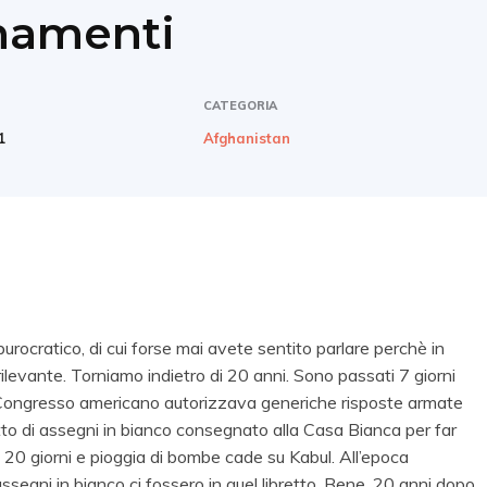
rnamenti
CATEGORIA
1
Afghanistan
rocratico, di cui forse mai avete sentito parlare perchè in
ilevante. Torniamo indietro di 20 anni. Sono passati 7 giorni
l Congresso americano autorizzava generiche risposte armate
etto di assegni in bianco consegnato alla Casa Bianca per far
 20 giorni e pioggia di bombe cade su Kabul. All’epoca
ssegni in bianco ci fossero in quel libretto. Bene, 20 anni dopo