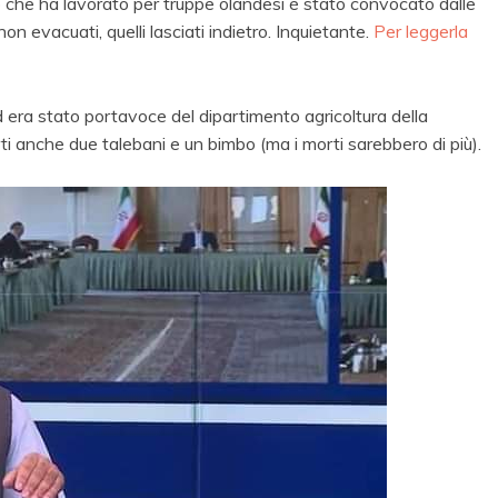
che ha lavorato per truppe olandesi è stato convocato dalle
on evacuati, quelli lasciati indietro. Inquietante.
Per leggerla
era stato portavoce del dipartimento agricoltura della
ti anche due talebani e un bimbo (ma i morti sarebbero di più).