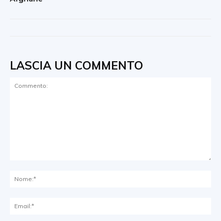
LASCIA UN COMMENTO
Commento:
No
Ema