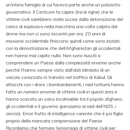
un’intera famiglia di cui faceva parte anche un poliziotto
governativo. Il Centcom fa capire (tra le righe) che le
vittime civili sarebbero state uccise dalla detonazione del
carico di esplosivo nella macchina una volta colpita dal
drone ma non ci sono riscontri per ora. 20 anni di
missione occidentale finiscono quindi come sono iniziati,
con la dimostrazione che dell’Afghanistan gli occidentali
non hanno mai capito nulla. Non sono riusciti a
comprendere un Paese dalla complessità enorme anche
perchè l’hanno sempre visto dall’oblò blindato di un
veicolo corazzato in transito nel traffico di Kabul. Gli
attacchi con i droni, i bombardamenti, i raid notturni hanno
fatto un numero enorme di vittime civili in questi anni e
hanno scavato un solco incolmabile tra il popolo afghano,
gli occidentali e il governo (pensiamo ai raid dell’NDS, i
servizi). Errori frutto di intelligence carente che è poi figlia
proprio della mancata comprensione del Paese.
Ricordiamo che fermare l’emorragia di vittime civili per