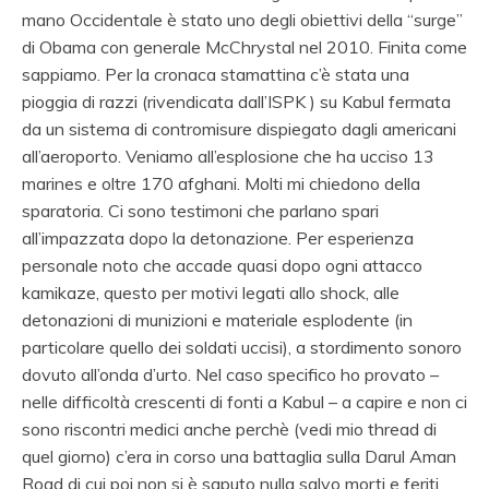
mano Occidentale è stato uno degli obiettivi della “surge”
di Obama con generale McChrystal nel 2010. Finita come
sappiamo. Per la cronaca stamattina c’è stata una
pioggia di razzi (rivendicata dall’ISPK ) su Kabul fermata
da un sistema di contromisure dispiegato dagli americani
all’aeroporto. Veniamo all’esplosione che ha ucciso 13
marines e oltre 170 afghani. Molti mi chiedono della
sparatoria. Ci sono testimoni che parlano spari
all’impazzata dopo la detonazione. Per esperienza
personale noto che accade quasi dopo ogni attacco
kamikaze, questo per motivi legati allo shock, alle
detonazioni di munizioni e materiale esplodente (in
particolare quello dei soldati uccisi), a stordimento sonoro
dovuto all’onda d’urto. Nel caso specifico ho provato –
nelle difficoltà crescenti di fonti a Kabul – a capire e non ci
sono riscontri medici anche perchè (vedi mio thread di
quel giorno) c’era in corso una battaglia sulla Darul Aman
Road di cui poi non si è saputo nulla salvo morti e feriti