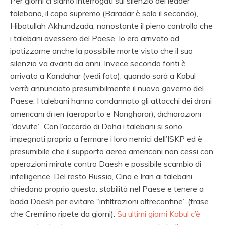
Per giorni ci siamo interrogati sul silenzio del leader
talebano, il capo supremo (Baradar è solo il secondo),
Hibatullah Akhundzada, nonostante il pieno controllo che
i talebani avessero del Paese. Io ero arrivato ad
ipotizzarne anche la possibile morte visto che il suo
silenzio va avanti da anni. Invece secondo fonti è
arrivato a Kandahar (vedi foto), quando sarà a Kabul
verrà annunciato presumibilmente il nuovo governo del
Paese. I talebani hanno condannato gli attacchi dei droni
americani di ieri (aeroporto e Nangharar), dichiarazioni
“dovute”. Con l’accordo di Doha i talebani si sono
impegnati proprio a fermare i loro nemici dell’ISKP ed è
presumibile che il supporto aereo americani non cessi con
operazioni mirate contro Daesh e possibile scambio di
intelligence. Del resto Russia, Cina e Iran ai talebani
chiedono proprio questo: stabilità nel Paese e tenere a
bada Daesh per evitare “infiltrazioni oltreconfine” (frase
che Cremlino ripete da giorni).
Su ultimi giorni Kabul c’è