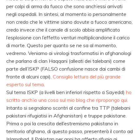
per colpi di arma da fuoco che sono anch’essi arrivati
negli ospedali. In sintesi, al momento io personalmente
non credo che le vittime siano dovute a fuoco americano,
credo invece che il canale di scolo abbia amplificato
l’esplosione con l’effetto venturi moltiplicandone il carico
di morte. Questo per quanto se ne sa al momento,
vedremo. Veniamo ai virologi trasformatisi in afghanologi
che parlano di clan Haqqani (alleati dei talebani) come
parte dell’ISKP (FALSO confusione nasce dai cambi di
fronte di alcuni capi).
Consiglio lettura del più grande
esperto sul tema
.
Sul tema ISKP (a livelli ben inferiori rispetto a Sayedd)
ho
scritto anch’io una cosa sul mio blog che ripropongo qui.
Intanto si segnalano scontri al confine tra TTP (talebani
pakistani rifugiatisi in Afghanistan) e truppe pakistane.
Prima o poi la crescita dell’estremismo pakistano in
territorio afghano, di questo passo, presenterà il conto ad
Islamabad. Il Pakistan per anni ha offerto rifugio ai