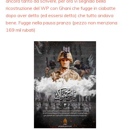
ancora tanto da scrivere, per ora vi segnalo bella
ricostruzione del WP con Ghani che fugge in ciabatte
dopo aver detto (ed essersi detto) che tutto andava
bene. Fugge nella pausa pranzo (pezzo non menziona
169 mil rubati)