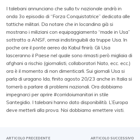
I talebani annunciano che sulla tv nazionale andrà in
onda 3o episodio di “Forza Conquistatrice” dedicata alle
tattiche militari. Da notare che in locandina già si
mostrano i miliziani con equipaggiamento “made in Usa”
sottratto a ANSF, ormai indistinguibili da truppe Usa. In
poche ore il ponte aereo da Kabul finirà. Gli Usa
lasceranno il Paese nel quale sono rimasti però migliaia di
afghani a rischio (giornalisti, collaboratori Nato, ecc. ecc.)
ora è il momento di non dimenticarli. Sui giornali Usa si
parla di uragano Ida, finito agosto 20/23 anche in Italia si
tornerà a parlare di problemi nazionali. Ora dobbiamo
impegnarci per aprire
#corridoiumanitari
in stile
Santegidio. I talebani hanno dato disponibilità. L’Europa
deve metterli alla prova. Noi dobbiamo emettere visti.
ARTICOLO PRECEDENTE
ARTICOLO SUCCESSIVO