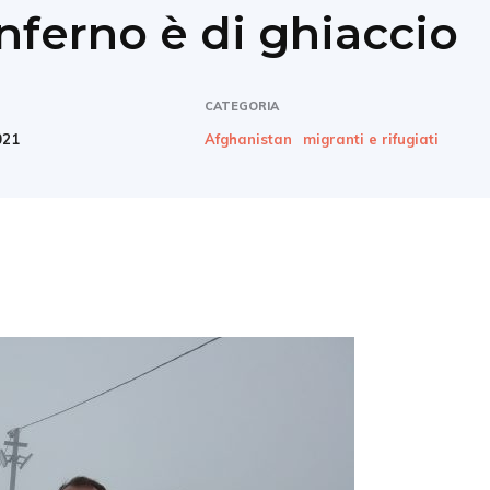
inferno è di ghiaccio
CATEGORIA
021
Afghanistan
migranti e rifugiati