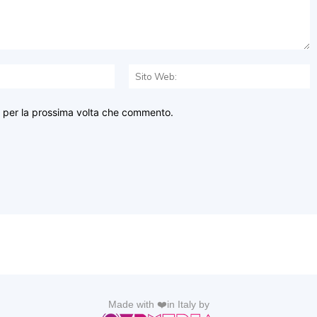
Email:*
S
W
r per la prossima volta che commento.
Made with ❤️in Italy by