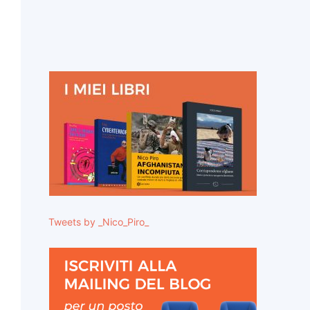
Tweets by _Nico_Piro_