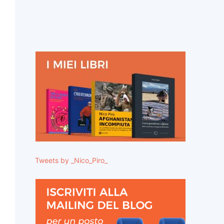
Tweets by _Nico_Piro_