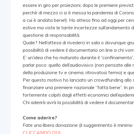
essere in giro per proiezioni, dopo le premiere previ
perchè di mezzo ci si è messa la pandemia di Coronav
a cui è andata bene!). Ho atteso fino ad oggi per cerc
estive ma viste le tante incertezze sull’andamento de
questione di responsabilità.
Quale? Nell’attesa di rivederci in sala o dovunque gru
possibilità di vedere il documentario on line a chi v
E’ un’idea che ho maturato durante il “confinamento”,
parlar poco: quello dell’audiovisivo (non pensate al
della produzione tv e cinema, ritrovatosi fermo) e quel
Per questo motivo ho lanciato un crowdfunding allo s
finanziare una premiere nazionale “fatta bene”. In prati
fortemente colpiti dagli effetti economici dell’epidemi
Chi aderirà avrà la possibilità di vedere il documentar
Come aderire?
Fate una libera donazione (il suggerimento è minimo 5
CLICCANDO QUI
.