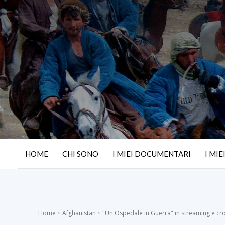
HOME
CHI SONO
I MIEI DOCUMENTARI
I MIE
Home
Afghanistan
"Un Ospedale in Guerra" in streaming e c