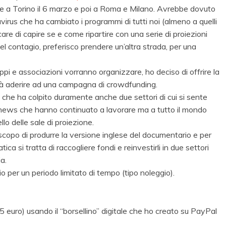
ste a Torino il 6 marzo e poi a Roma e Milano. Avrebbe dovuto
irus che ha cambiato i programmi di tutti noi (almeno a quelli
are di capire se e come ripartire con una serie di proiezioni
l contagio, preferisco prendere un’altra strada, per una
ppi e associazioni vorranno organizzare, ho deciso di offrire la
orrà aderire ad una campagna di crowdfunding.
 che ha colpito duramente anche due settori di cui si sente
le news che hanno continuato a lavorare ma a tutto il mondo
lo delle sale di proiezione.
copo di produrre la versione inglese del documentario e per
ca si tratta di raccogliere fondi e reinvestirli in due settori
a.
io per un periodo limitato di tempo (tipo noleggio).
 euro) usando il “borsellino” digitale che ho creato su PayPal