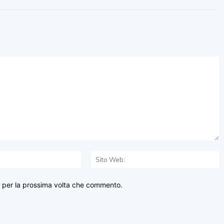
Email:*
S
W
r per la prossima volta che commento.