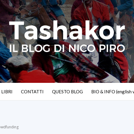
I LIBRI
CONTATTI
QUESTO BLOG
BIO & INFO (english 
rowdfunding