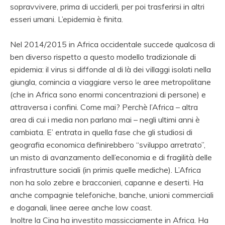
sopravvivere, prima di ucciderli, per poi trasferirsi in altri
esseri umani. L’epidemia è finita.
Nel 2014/2015 in Africa occidentale succede qualcosa di
ben diverso rispetto a questo modello tradizionale di
epidemia: il virus si diffonde al di là dei villaggi isolati nella
giungla, comincia a viaggiare verso le aree metropolitane
(che in Africa sono enormi concentrazioni di persone) e
attraversa i confini. Come mai? Perchè l’Africa – altra
area di cui i media non parlano mai – negli ultimi anni è
cambiata. E’ entrata in quella fase che gli studiosi di
geografia economica definirebbero “sviluppo arretrato”,
un misto di avanzamento dell’economia e di fragilità delle
infrastrutture sociali (in primis quelle mediche). L’Africa
non ha solo zebre e bracconieri, capanne e deserti. Ha
anche compagnie telefoniche, banche, unioni commerciali
e doganali, linee aeree anche low coast.
Inoltre la Cina ha investito massicciamente in Africa. Ha