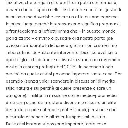
iniziative che tengo in giro per l’Italia potrà confermarlo)
ovvero che occuparci delle crisi lontane non è un gesto di
buonismo ma dovrebbe essere un atto di sano egoismo.
In primo luogo perchè interessarsene significa prepararsi
a fronteggiarne gli effetti prima che – in questo mondo
globalizzato – arrivino a bussare alla nostra porta (se
avessimo imparato la lezione afghana, non ci saremmo
imbarcati nel devastante intervento libico; se avessimo
aperto gli occhi di fronte al disastro strano non avremmo
avuto la crisi dei profughi del 2015). In secondo luogo
perchè da quelle crisi si possono imparare tante cose. Per
esempio (senza voler scendere in discussioni di merito
sulla natura e sul perchè di quelle presenze o fare un
paragone), i militari in missione come medici-paramedici
delle Ong schierati all’estero diventano di solito un élite
dentro le proprie categorie professionali, personale che
accumula esperienze altrimenti impossibili in Italia.
Dalle crisi lontane si possono imparare tante cose,