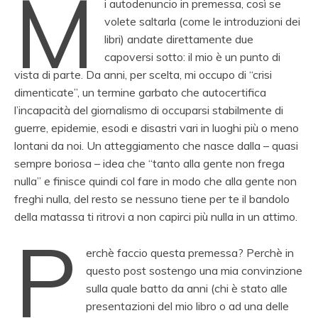
M
i autodenuncio in premessa, così se
volete saltarla (come le introduzioni dei
libri) andate direttamente due
capoversi sotto: il mio è un punto di
vista di parte. Da anni, per scelta, mi occupo di “crisi
dimenticate”, un termine garbato che autocertifica
l’incapacità del giornalismo di occuparsi stabilmente di
guerre, epidemie, esodi e disastri vari in luoghi più o meno
lontani da noi. Un atteggiamento che nasce dalla – quasi
sempre boriosa – idea che “tanto alla gente non frega
nulla” e finisce quindi col fare in modo che alla gente non
freghi nulla, del resto se nessuno tiene per te il bandolo
della matassa ti ritrovi a non capirci più nulla in un attimo.
P
erchè faccio questa premessa? Perchè in
questo post sostengo una mia convinzione
sulla quale batto da anni (chi è stato alle
presentazioni del mio libro o ad una delle