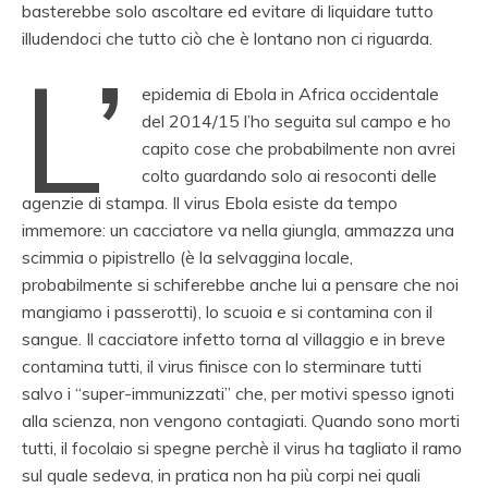
basterebbe solo ascoltare ed evitare di liquidare tutto
illudendoci che tutto ciò che è lontano non ci riguarda.
L’
epidemia di Ebola in Africa occidentale
del 2014/15 l’ho seguita sul campo e ho
capito cose che probabilmente non avrei
colto guardando solo ai resoconti delle
agenzie di stampa. Il virus Ebola esiste da tempo
immemore: un cacciatore va nella giungla, ammazza una
scimmia o pipistrello (è la selvaggina locale,
probabilmente si schiferebbe anche lui a pensare che noi
mangiamo i passerotti), lo scuoia e si contamina con il
sangue. Il cacciatore infetto torna al villaggio e in breve
contamina tutti, il virus finisce con lo sterminare tutti
salvo i “super-immunizzati” che, per motivi spesso ignoti
alla scienza, non vengono contagiati. Quando sono morti
tutti, il focolaio si spegne perchè il virus ha tagliato il ramo
sul quale sedeva, in pratica non ha più corpi nei quali