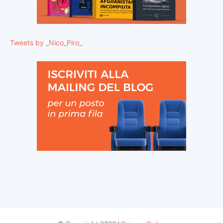
Tweets by _Nico_Piro_