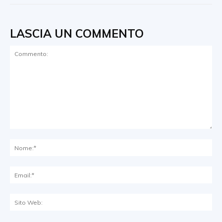
LASCIA UN COMMENTO
Commento:
No
Ema
Sit
We