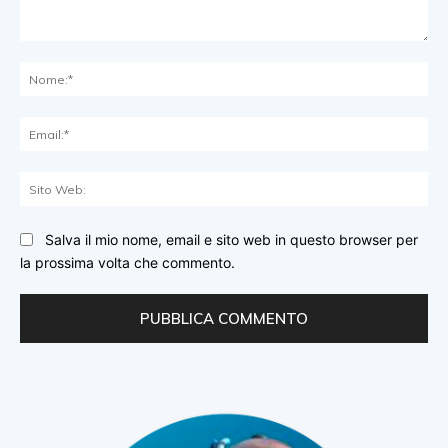
Commento:
No
Ema
Sit
We
Salva il mio nome, email e sito web in questo browser per
la prossima volta che commento.