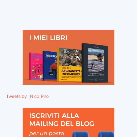
Tweets by _Nico_Piro_