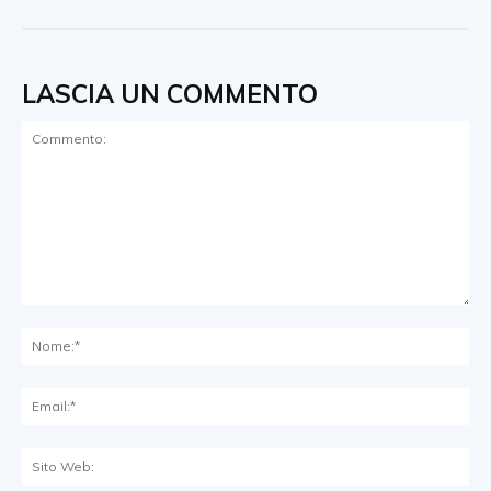
LASCIA UN COMMENTO
Commento:
No
Ema
Sit
We