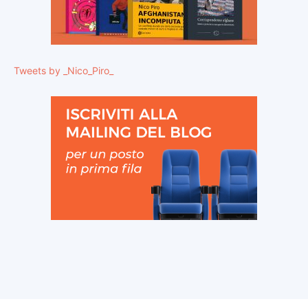
Tweets by _Nico_Piro_