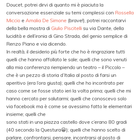
Doucet, potrei dirvi di quanto mi è piaciuta la
conversazione essenziale su temi complessi con
Rossella
Miccio
e
Amalia D
e Simone
(brave!), potrei raccontarvi
della bella mostra di
Giulio Piscitelli
su via Dante, della
lucidità e dell’ironia di Gino Strada, del genio semplice di
Renzo Piano e via dicendo.
In realtà, il desiderio più forte che ho è ringraziare tutti
quelli che hanno affollato le sale; quelli che sono venuti
alla mia conferenza riempiendo un teatro – il Piccolo –
che è un pezzo di storia d’Italia al posto di farsi un
aperitivo (era l’ora giusta); quelli che ho incontrato per
caso come se fosse stato ieri la volta prima; quelli che mi
hanno cercato per salutarmi; quelli che conoscevo solo
via facebook ma è come se avessimo fatto le elementari
insieme; quelli che
sono stati in una piazza castello dove c’erano 80 gradi
(40 secondo la Questura
😀
); quelli che hanno scelto di
parlare, confrontarsi, pensare, incontrarsi al posto di