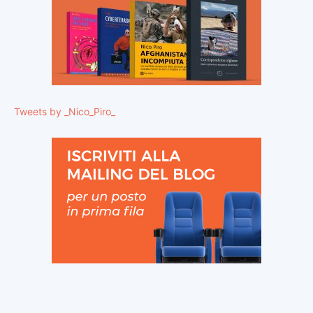
Tweets by _Nico_Piro_