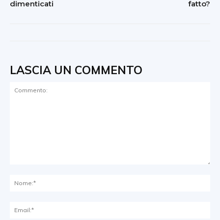
dimenticati
fatto?
LASCIA UN COMMENTO
Commento:
No
Ema