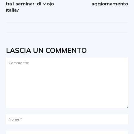
tra i seminari di Mojo
aggiornamento
Italia?
LASCIA UN COMMENTO
Commento:
No
Ema