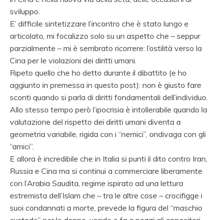
sviluppo.
E’ difficile sintetizzare l’incontro che è stato lungo e
articolato, mi focalizzo solo su un aspetto che – seppur
parzialmente – mi è sembrato ricorrere: l’ostilità verso la
Cina per le violazioni dei diritti umani.
Ripeto quello che ho detto durante il dibattito (e ho
aggiunto in premessa in questo post): non è giusto fare
sconti quando si parla di diritti fondamentali dell’individuo.
Allo stesso tempo però l’ipocrisia è intollerabile quando la
valutazione del rispetto dei diritti umani diventa a
geometria variabile, rigida con i “nemici”, ondivaga con gli
“amici”.
E allora è incredibile che in Italia si punti il dito contro Iran,
Russia e Cina ma si continui a commerciare liberamente
con l’Arabia Saudita, regime ispirato ad una lettura
estremista dell’Islam che – tra le altre cose – crocifigge i
suoi condannati a morte, prevede la figura del “maschio
custode” per le donne, uccide e fa a pezzi gli oppositori