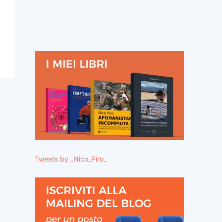
Tweets by _Nico_Piro_