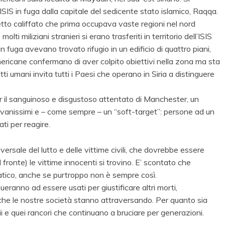
’ISIS in fuga dalla capitale del sedicente stato islamico, Raqqa.
ddetto califfato che prima occupava vaste regioni nel nord
lti miliziani stranieri si erano trasferiti in territorio dell’ISIS
 fuga avevano trovato rifugio in un edificio di quattro piani,
ericane confermano di aver colpito obiettivi nella zona ma sta
tti umani invita tutti i Paesi che operano in Siria a distinguere
er il sanguinoso e disgustoso attentato di Manchester, un
ovanissimi e – come sempre – un “soft-target”: persone ad un
ati per reagire.
versale del lutto e delle vittime civili, che dovrebbe essere
fronte) le vittime innocenti si trovino. E’ scontato che
tico, anche se purtroppo non è sempre così.
ueranno ad essere usati per giustificare altri morti,
a che le nostre società stanno attraversando. Per quanto sia
dii e quei rancori che continuano a bruciare per generazioni.