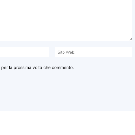
Email:*
S
W
r per la prossima volta che commento.