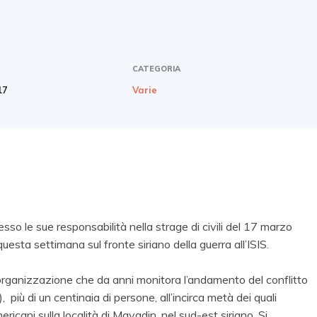
CATEGORIA
17
Varie
so le sue responsabilità nella strage di civili del 17 marzo
esta settimana sul fronte siriano della guerra all’ISIS.
 l’organizzazione che da anni monitora l’andamento del conflitto
, più di un centinaia di persone, all’incirca metà dei quali
cani sulla località di Mayadin, nel sud-est siriano. Si