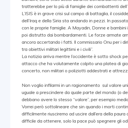
tratterebbe per lo più di famiglie dei combattenti dell
L’ISIS è in grave crisi sul campo di battaglia, il cosi
dell’Iraq e della Siria sta andando in pezzi. In passato mo
con le proprie famiglie. A Mayadin, Donne e bambini in
poi distrutto dai bombardamenti. Le forze armate am
ancora accertando i fatti. Il commissario Onu per i diri
tra obiettivi militari legittimi e i civili”.
La notizia arriva mentre l’occidente è sotto shock p
attacco che ha volutamente colpito una platea di gi
concerto, non militari o poliziotti addestrati e attrezz
Non voglio infilarmi in un ragionamento sul valore uni
uguale a prescindere da quale parte del mondo (o del 
debbano avere lo stesso “valore”, per esempio media
Vorrei però sottolineare che sin quando i morti contin
difficilmente riusciremo ad uscire dall’era della paur
difficile da ottenere, solo la pace può spegnere gli o