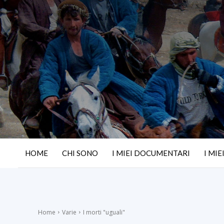
HOME
CHI SONO
I MIEI DOCUMENTARI
I MIE
Home
Varie
I morti "uguali"