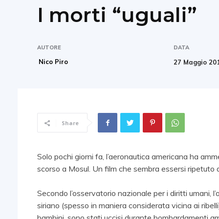
I morti “uguali”
AUTORE
DATA
Nico Piro
27 Maggio 20
Share
Solo pochi giorni fa, l’aeronautica americana ha ammes
scorso a Mosul. Un film che sembra essersi ripetuto qu
Secondo l’osservatorio nazionale per i diritti umani,
siriano (spesso in maniera considerata vicina ai ribelli)
bambini, sono stati uccisi durante bombardamenti ameri