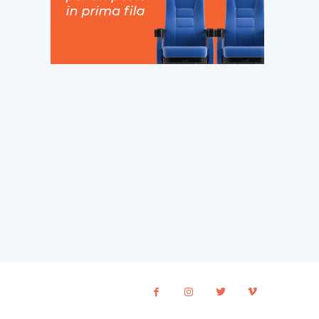
ito
eb: