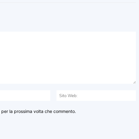
Email:*
S
W
r per la prossima volta che commento.