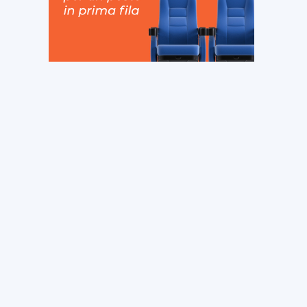
ito
eb: