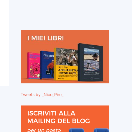
Tweets by _Nico_Piro_