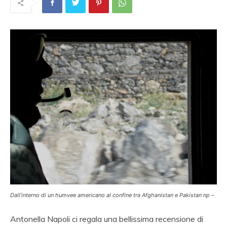
Dall’interno di un humvee americano al confine tra Afghanistan e Pakistan np –
Antonella Napoli ci regala una bellissima recensione di