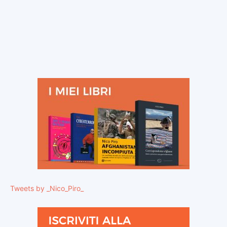
Tweets by _Nico_Piro_