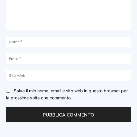
Commento:
No
Ema
Sit
We
Salva il mio nome, email e sito web in questo browser per
la prossima volta che commento.