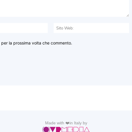
Email:*
S
W
r per la prossima volta che commento.
Made with ❤️in Italy by