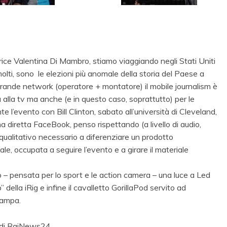
trice Valentina Di Mambro, stiamo viaggiando negli Stati Uniti
olti, sono le elezioni più anomale della storia del Paese a
n grande network (operatore + montatore) il mobile journalism è
 alla tv ma anche (e in questo caso, soprattutto) per le
nte l’evento con Bill Clinton, sabato all’università di Cleveland,
a diretta FaceBook, penso rispettando (a livello di audio,
 qualitativo necessario a diferenziare un prodotto
, occupata a seguire l’evento e a girare il materiale
 – pensata per lo sport e le action camera – una luce a Led
della iRig e infine il cavalletto GorillaPod servito ad
stampa.
la di RaiNews24