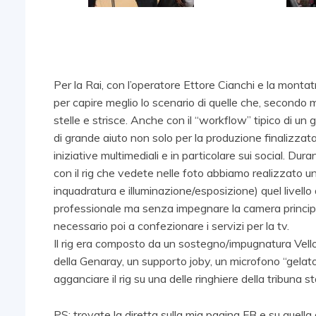
Per la Rai, con l’operatore Ettore Cianchi e la monta
per capire meglio lo scenario di quelle che, secondo m
stelle e strisce. Anche con il “workflow” tipico di u
di grande aiuto non solo per la produzione finalizzata
iniziative multimediali e in particolare sui social. Dura
con il rig che vedete nelle foto abbiamo realizzato un
inquadratura e illuminazione/esposizione) quel livello
professionale ma senza impegnare la camera principale
necessario poi a confezionare i servizi per la tv.
Il rig era composto da un sostegno/impugnatura Vello
della Genaray, un supporto joby, un microfono “gelato” 
agganciare il rig su una delle ringhiere della tribuna 
PS: trovate la diretta sulla mia pagina FB e su quel