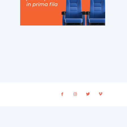
ito
eb: