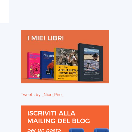
Tweets by _Nico_Piro_