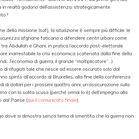
a in realtà godono dell’assistenza, strategicamente
nto?
ine della missione Isaf), la situazione è sempre più difficile: le
di sicurezza afghane faticano a difendere centri urbani come
tra Abdullah e Ghani, in pratica l’accordo post-elettorale
e inarrestabile la crisi economica scatenata dalla fine della
andi…l’economia di guerra, il grande “moltiplicatore”…).
di rifugiati tale che riesce ad essere oscurato solo dal
no spinto all’accordo di Bruxelles, alla fine della conferenza
 di dollari per i prossimi quattro anni, un’assicurazione sulla
erno con la solita scusa (perché ormai lo è) dell’impegno alla
do dal Paese (
qui il comunicato finale
).
uogo dove si dimostra senza tema di smentita che la guerra non