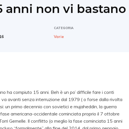
5 anni non vi bastano
CATEGORIA
16
Varie
hano ha compiuto 15 anni. Beh è un po’ difficile fare i conti
 va avanti senza interruzione dal 1979 ( o forse dalla rivolta
i: un primo decennio con sovietici e mujaheddin, la guerra
, la fase americana-occidentale cominciata proprio il 7 ottobre
ri Gemelle. Il conflitto (o meglio la fase cominciata 15 anni
oncluso “formalmente” alla fine del 2014, dal primo gennaio