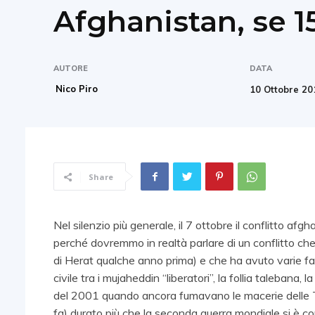
Afghanistan, se 1
AUTORE
DATA
Nico Piro
10 Ottobre 20
Share
Nel silenzio più generale, il 7 ottobre il conflitto afg
perché dovremmo in realtà parlare di un conflitto che
di Herat qualche anno prima) e che ha avuto varie fas
civile tra i mujaheddin “liberatori”, la follia talebana
del 2001 quando ancora fumavano le macerie delle Tor
fa) durato più che la seconda guerra mondiale si è c