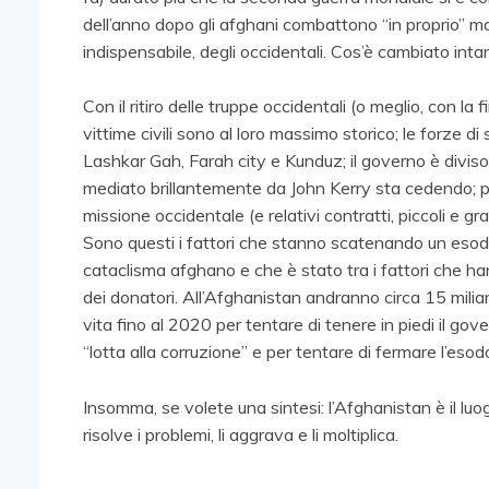
dell’anno dopo gli afghani combattono “in proprio” m
indispensabile, degli occidentali. Cos’è cambiato inta
Con il ritiro delle truppe occidentali (o meglio, con la f
vittime civili sono al loro massimo storico; le forze 
Lashkar Gah, Farah city e Kunduz; il governo è diviso 
mediato brillantemente da John Kerry sta cedendo; par
missione occidentale (e relativi contratti, piccoli e gr
Sono questi i fattori che stanno scatenando un esodo 
cataclisma afghano e che è stato tra i fattori che han
dei donatori. All’Afghanistan andranno circa 15 miliardi
vita fino al 2020 per tentare di tenere in piedi il gov
“lotta alla corruzione” e per tentare di fermare l’eso
Insomma, se volete una sintesi: l’Afghanistan è il l
risolve i problemi, li aggrava e li moltiplica.