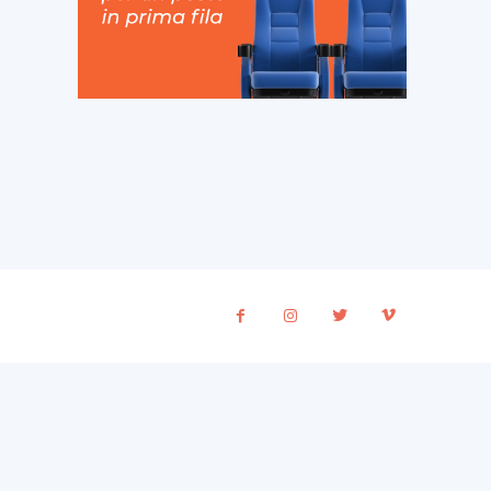
ito
eb: