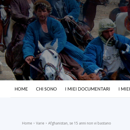
HOME
CHI SONO
I MIEI DOCUMENTARI
I MIE
Home
Varie
Afghanistan, se 15 anni non vi bastano