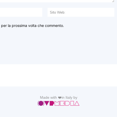
Email:*
S
W
r per la prossima volta che commento.
Made with ❤️in Italy by