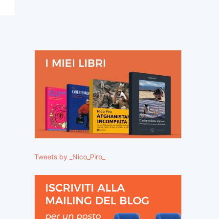
Tweets by _Nico_Piro_