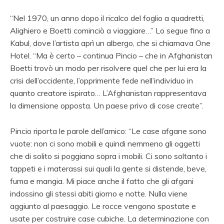
“Nel 1970, un anno dopo il ricalco del foglio a quadretti,
Alighiero e Boetti cominciò a viaggiare…” Lo segue fino a
Kabul, dove l’artista aprì un albergo, che si chiamava One
Hotel. “Ma è certo – continua Pincio – che in Afghanistan
Boetti trovò un modo per risolvere quel che per lui era la
crisi dell’occidente, l’opprimente fede nell’individuo in
quanto creatore ispirato… L’Afghanistan rappresentava
la dimensione opposta. Un paese privo di cose create”.
Pincio riporta le parole dell’amico: “Le case afgane sono
vuote: non ci sono mobili e quindi nemmeno gli oggetti
che di solito si poggiano sopra i mobili. Ci sono soltanto i
tappeti e i materassi sui quali la gente si distende, beve,
fuma e mangia. Mi piace anche il fatto che gli afgani
indossino gli stessi abiti giorno e notte. Nulla viene
aggiunto al paesaggio. Le rocce vengono spostate e
usate per costruire case cubiche. La determinazione con