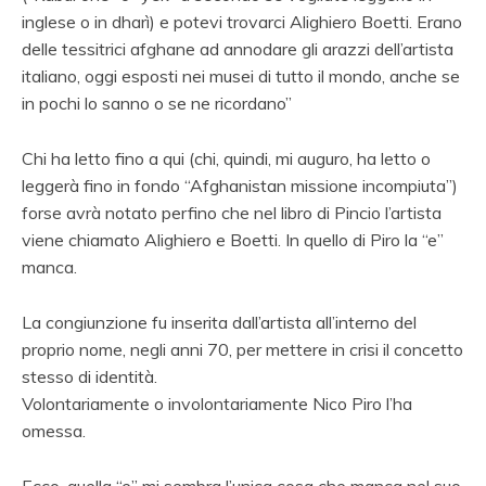
inglese o in dharì) e potevi trovarci Alighiero Boetti. Erano
delle tessitrici afghane ad annodare gli arazzi dell’artista
italiano, oggi esposti nei musei di tutto il mondo, anche se
in pochi lo sanno o se ne ricordano”
Chi ha letto fino a qui (chi, quindi, mi auguro, ha letto o
leggerà fino in fondo “Afghanistan missione incompiuta”)
forse avrà notato perfino che nel libro di Pincio l’artista
viene chiamato Alighiero e Boetti. In quello di Piro la “e”
manca.
La congiunzione fu inserita dall’artista all’interno del
proprio nome, negli anni 70, per mettere in crisi il concetto
stesso di identità.
Volontariamente o involontariamente Nico Piro l’ha
omessa.
Ecco, quella “e” mi sembra l’unica cosa che manca nel suo