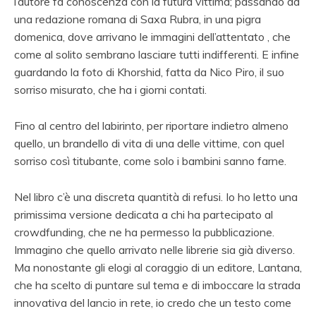
l’autore fa conoscenza con la futura vittima; passando da
una redazione romana di Saxa Rubra, in una pigra
domenica, dove arrivano le immagini dell’attentato , che
come al solito sembrano lasciare tutti indifferenti. E infine
guardando la foto di Khorshid, fatta da Nico Piro, il suo
sorriso misurato, che ha i giorni contati.
Fino al centro del labirinto, per riportare indietro almeno
quello, un brandello di vita di una delle vittime, con quel
sorriso così titubante, come solo i bambini sanno farne.
Nel libro c’è una discreta quantità di refusi. Io ho letto una
primissima versione dedicata a chi ha partecipato al
crowdfunding, che ne ha permesso la pubblicazione.
Immagino che quello arrivato nelle librerie sia già diverso.
Ma nonostante gli elogi al coraggio di un editore, Lantana,
che ha scelto di puntare sul tema e di imboccare la strada
innovativa del lancio in rete, io credo che un testo come