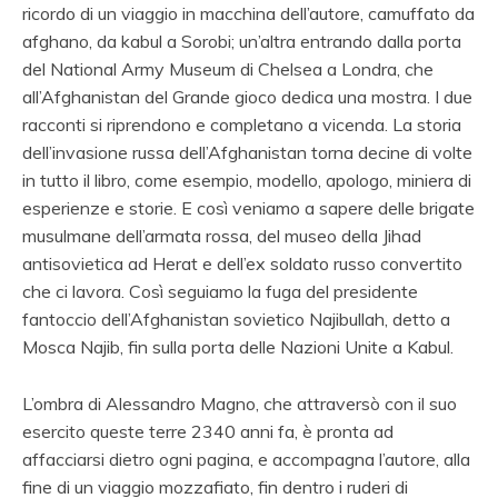
ricordo di un viaggio in macchina dell’autore, camuffato da
afghano, da kabul a Sorobi; un’altra entrando dalla porta
del National Army Museum di Chelsea a Londra, che
all’Afghanistan del Grande gioco dedica una mostra. I due
racconti si riprendono e completano a vicenda. La storia
dell’invasione russa dell’Afghanistan torna decine di volte
in tutto il libro, come esempio, modello, apologo, miniera di
esperienze e storie. E così veniamo a sapere delle brigate
musulmane dell’armata rossa, del museo della Jihad
antisovietica ad Herat e dell’ex soldato russo convertito
che ci lavora. Così seguiamo la fuga del presidente
fantoccio dell’Afghanistan sovietico Najibullah, detto a
Mosca Najib, fin sulla porta delle Nazioni Unite a Kabul.
L’ombra di Alessandro Magno, che attraversò con il suo
esercito queste terre 2340 anni fa, è pronta ad
affacciarsi dietro ogni pagina, e accompagna l’autore, alla
fine di un viaggio mozzafiato, fin dentro i ruderi di