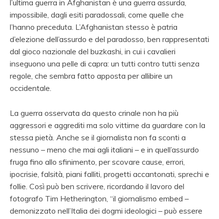
l’ultima guerra in Afghanistan è una guerra assurda,
impossibile, dagli esiti paradossali, come quelle che
l’hanno preceduta. L’Afghanistan stesso è patria
d’elezione dell’assurdo e del paradosso, ben rappresentati
dal gioco nazionale del buzkashi, in cui i cavalieri
inseguono una pelle di capra: un tutti contro tutti senza
regole, che sembra fatto apposta per allibire un
occidentale.
La guerra osservata da questo crinale non ha più
aggressori e aggrediti ma solo vittime da guardare con la
stessa pietà. Anche se il giornalista non fa sconti a
nessuno – meno che mai agli italiani – e in quell’assurdo
fruga fino allo sfinimento, per scovare cause, errori,
ipocrisie, falsità, piani falliti, progetti accantonati, sprechi e
follie. Così può ben scrivere, ricordando il lavoro del
fotografo Tim Hetherington, “il giornalismo embed –
demonizzato nell’Italia dei dogmi ideologici – può essere