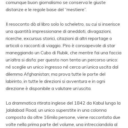
comunque buon giornalismo se conserva le giuste
distanze e le regole base del “mestiere”.
Il resoconto dà al libro solo lo scheletro, su cui si inserisce
una quantità impressionane di aneddoti, divagazioni,
ricerche, excursus storici, citazioni di altri reportage o
articoli o racconti di viaggio. Piro è consapevole di star
maneggiando un Cubo di Rubik, che mentre fai una faccia
un’altra si disfa: per questo non tenta un percorso unico:
né sceglie un unico ingresso né cerca un’unica uscita dal
dilemma Afghanistan; ma prova tutte le porte del
labirinto, in tutte le direzioni si avventura e in ogni
direzione è disponibile a valutare un’uscita.
La drammatica ritirata inglese del 1842 da Kabul lungo la
Jalalabad Road, un unico superstite in una colonna
composta da oltre 16mila persone, viene raccontata due
volte nella prima parte del volume, una intrecciandola al