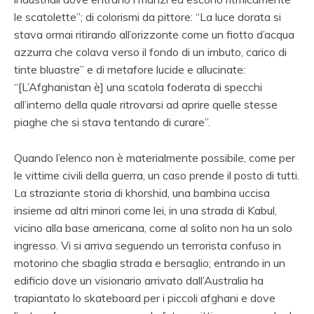
le scatolette”; di colorismi da pittore: “La luce dorata si
stava ormai ritirando all’orizzonte come un fiotto d’acqua
azzurra che colava verso il fondo di un imbuto, carico di
tinte bluastre” e di metafore lucide e allucinate:
“[L’Afghanistan è] una scatola foderata di specchi
all’interno della quale ritrovarsi ad aprire quelle stesse
piaghe che si stava tentando di curare”.
Quando l’elenco non è materialmente possibile, come per
le vittime civili della guerra, un caso prende il posto di tutti.
La straziante storia di khorshid, una bambina uccisa
insieme ad altri minori come lei, in una strada di Kabul,
vicino alla base americana, come al solito non ha un solo
ingresso. Vi si arriva seguendo un terrorista confuso in
motorino che sbaglia strada e bersaglio; entrando in un
edificio dove un visionario arrivato dall’Australia ha
trapiantato lo skateboard per i piccoli afghani e dove