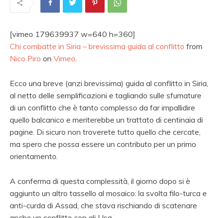
[vimeo 179639937 w=640 h=360]
Chi combatte in Siria – brevissima guida al conflitto
from
Nico Piro
on
Vimeo
.
Ecco una breve (anzi brevissima) guida al conflitto in Siria,
al netto delle semplificazioni e tagliando sulle sfumature
di un conflitto che è tanto complesso da far impallidire
quello balcanico e meriterebbe un trattato di centinaia di
pagine. Di sicuro non troverete tutto quello che cercate,
ma spero che possa essere un contributo per un primo
orientamento.
A conferma di questa complessità, il giorno dopo si è
aggiunto un altro tassello al mosaico: la svolta filo-turca e
anti-curda di Assad, che stava rischiando di scatenare
anche un conflitto con gli Usa.