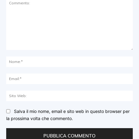
Commento:
No
Ema
Sit
We
Salva il mio nome, email e sito web in questo browser per
la prossima volta che commento.