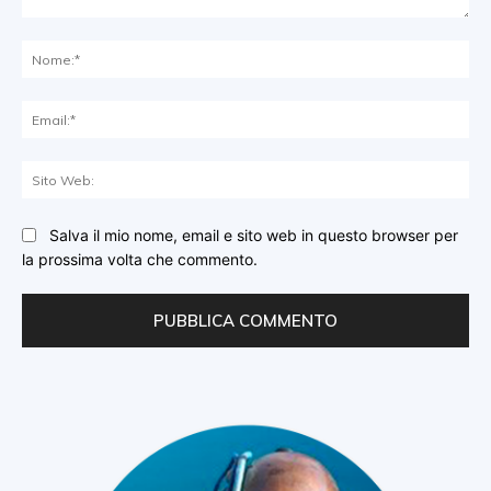
Commento:
No
Ema
Sit
We
Salva il mio nome, email e sito web in questo browser per
la prossima volta che commento.