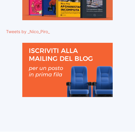
Tweets by _Nico_Piro_