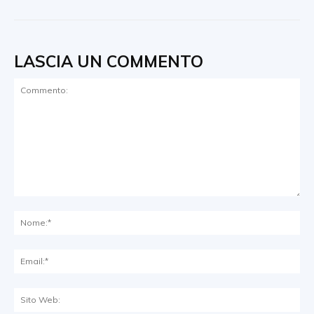
LASCIA UN COMMENTO
Commento:
No
Ema
Sit
We