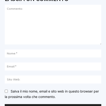
Commento:
No
Ema
Sit
We
Salva il mio nome, email e sito web in questo browser per
la prossima volta che commento.