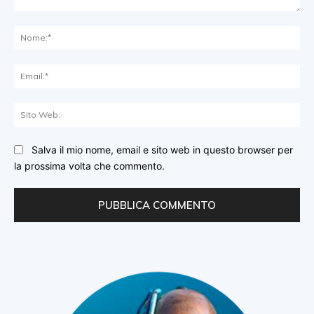
Commento:
No
Ema
Sit
We
Salva il mio nome, email e sito web in questo browser per
la prossima volta che commento.