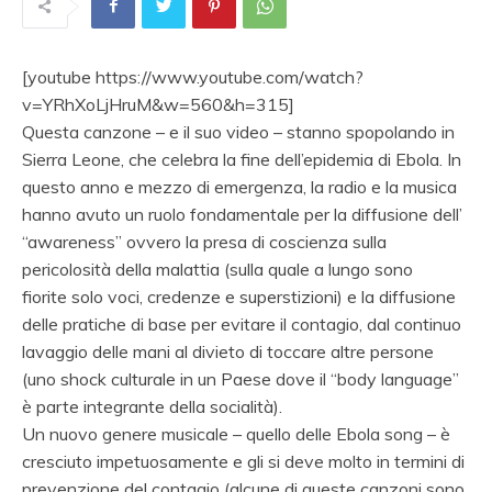
[youtube https://www.youtube.com/watch?
v=YRhXoLjHruM&w=560&h=315]
Questa canzone – e il suo video – stanno spopolando in
Sierra Leone, che celebra la fine dell’epidemia di Ebola. In
questo anno e mezzo di emergenza, la radio e la musica
hanno avuto un ruolo fondamentale per la diffusione dell’
“awareness” ovvero la presa di coscienza sulla
pericolosità della malattia (sulla quale a lungo sono
fiorite solo voci, credenze e superstizioni) e la diffusione
delle pratiche di base per evitare il contagio, dal continuo
lavaggio delle mani al divieto di toccare altre persone
(uno shock culturale in un Paese dove il “body language”
è parte integrante della socialità).
Un nuovo genere musicale – quello delle Ebola song – è
cresciuto impetuosamente e gli si deve molto in termini di
prevenzione del contagio (alcune di queste canzoni sono