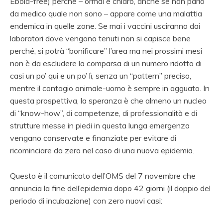
Ebola-free) perché – ormai è chiaro, anche se non parlo
da medico quale non sono – appare come una malattia
endemica in quelle zone. Se mai i vaccini usciranno dai
laboratori dove vengono tenuti non si capisce bene
perché, si potrà “bonificare” l’area ma nei prossimi mesi
non è da escludere la comparsa di un numero ridotto di
casi un po’ qui e un po’ lì, senza un “pattern” preciso,
mentre il contagio animale-uomo è sempre in agguato. In
questa prospettiva, la speranza è che almeno un nucleo
di “know-how”, di competenze, di professionalità e di
strutture messe in piedi in questa lunga emergenza
vengano conservate e finanziate per evitare di
ricominciare da zero nel caso di una nuova epidemia.
Questo è il comunicato dell’OMS del 7 novembre che
annuncia la fine dell’epidemia dopo 42 giorni (il doppio del
periodo di incubazione) con zero nuovi casi: