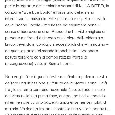
parte integrante della colonna sonora di KILLA DIZEZ), la
canzone “Bye bye Ebola” è forse una delle meno
interessanti – musicalmente parlando e rispetto al livello
della “scena” locale – ma riesce ad esprimere bene il
senso di liberazione di un Paese che ha visto migliaia di
persone morire ed è rimasto prigioniero dell’epidemia a
lungo, vivendo in condizioni eccezionali che – immagino –
da questa parte del mondo in pochissimi avrebbero
potuto tollerare con la compostezza (forse la
rassegnazione) vista in Sierra Leone.
Non voglio fare il guastafeste ma, finita l’epidemia, resta
da fare una riflessione sul futuro della Sierra Leone. Il già
fragile sistema sanitario nazionale è stato raso al suolo
dal virus nella sua prima fase, quando ha ucciso medici e
infermieri che curano pazienti apparentemente malati di
malaria. Va ricostruito, anzi costruito una volta e per tutte.
L’economia in difficile ripresa dopo gli anni della guerra