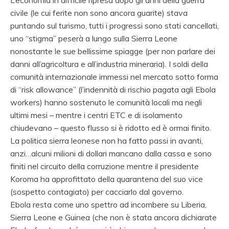
civile (le cui ferite non sono ancora guarite) stava
puntando sul turismo, tutti i progressi sono stati cancellati,
uno “stigma” peserà a lungo sulla Sierra Leone
nonostante le sue bellissime spiagge (per non parlare dei
danni all’agricoltura e all’industria mineraria). I soldi della
comunità internazionale immessi nel mercato sotto forma
di “risk allowance” (l’indennità di rischio pagata agli Ebola
workers) hanno sostenuto le comunità locali ma negli
ultimi mesi – mentre i centri ETC e di isolamento
chiudevano – questo flusso si è ridotto ed è ormai finito.
La politica sierra leonese non ha fatto passi in avanti,
anzi…alcuni milioni di dollari mancano dalla cassa e sono
finiti nel circuito della corruzione mentre il presidente
Koroma ha approfittato della quarantena del suo vice
(sospetto contagiato) per cacciarlo dal governo.
Ebola resta come uno spettro ad incombere su Liberia,
Sierra Leone e Guinea (che non è stata ancora dichiarate