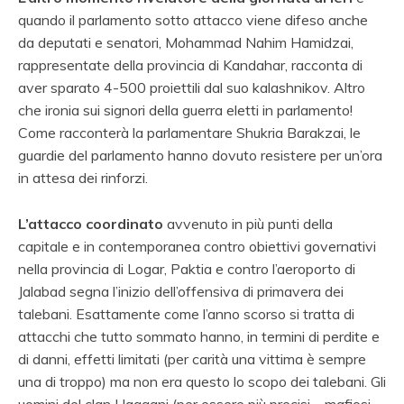
quando il parlamento sotto attacco viene difeso anche
da deputati e senatori, Mohammad Nahim Hamidzai,
rappresentate della provincia di Kandahar, racconta di
aver sparato 4-500 proiettili dal suo kalashnikov. Altro
che ironia sui signori della guerra eletti in parlamento!
Come racconterà la parlamentare Shukria Barakzai, le
guardie del parlamento hanno dovuto resistere per un’ora
in attesa dei rinforzi.
L’attacco coordinato
avvenuto in più punti della
capitale e in contemporanea contro obiettivi governativi
nella provincia di Logar, Paktia e contro l’aeroporto di
Jalabad segna l’inizio dell’offensiva di primavera dei
talebani. Esattamente come l’anno scorso si tratta di
attacchi che tutto sommato hanno, in termini di perdite e
di danni, effetti limitati (per carità una vittima è sempre
una di troppo) ma non era questo lo scopo dei talebani. Gli
uomini del clan Haqqani (per essere più precisi – mafiosi