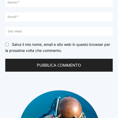
No
Ema
Sit
We
Salva il mio nome, email e sito web in questo browser per
la prossima volta che commento.