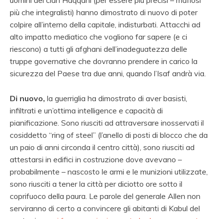
più che integralisti) hanno dimostrato di nuovo di poter
colpire all’interno della capitale, indisturbati. Attacchi ad
alto impatto mediatico che vogliono far sapere (e ci
riescono) a tutti gli afghani dell’inadeguatezza delle
truppe governative che dovranno prendere in carico la
sicurezza del Paese tra due anni, quando l’Isaf andrà via.
Di nuovo,
la guerriglia ha dimostrato di aver basisti,
infiltrati e un’ottima intelligence e capacità di
pianificazione. Sono riusciti ad attraversare inosservati il
cosiddetto “ring of steel” (l’anello di posti di blocco che da
un paio di anni circonda il centro città), sono riusciti ad
attestarsi in edifici in costruzione dove avevano –
probabilmente – nascosto le armi e le munizioni utilizzate,
sono riusciti a tener la città per diciotto ore sotto il
coprifuoco della paura. Le parole del generale Allen non
serviranno di certo a convincere gli abitanti di Kabul del