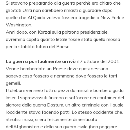
Si stavano preparando alla guerra perchè era chiaro che
gli Stati Uniti non sarebbero rimasti a guardare dopo
quelle che Al Qaida voleva fossero tragedie a New York e
Washington.
Anni dopo, con Karzai sulla poltrona presidenziale,
avremmo capito quanto letale fosse stata quella mossa
per la stabilità futura del Paese.
La guerra puntualmente arrivò
il 7 ottobre del 2001.
Venne bombardato un Paese dove quasi nessuno
sapeva cosa fossero e nemmeno dove fossero le torri
gemelli.
I talebani vennero fatti a pezzi da missili e bombe a guida
laser. I sopravvissuti finirono a soffocare nei container del
signore della guerra Dostum, un altro criminale con il quale
l’occidente stava facendo patti. Lo stesso occidente che,
ritiratisi i russi, si era felicemente dimenticato
dell’Afghanistan e della sua guerra civile (ben peggiore