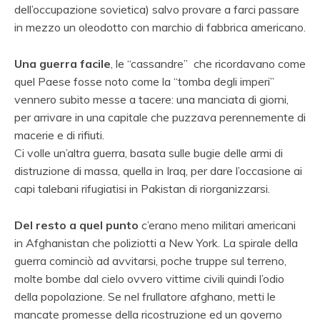
dell’occupazione sovietica) salvo provare a farci passare
in mezzo un oleodotto con marchio di fabbrica americano.
Una guerra facile
, le “cassandre” che ricordavano come
quel Paese fosse noto come la “tomba degli imperi”
vennero subito messe a tacere: una manciata di giorni,
per arrivare in una capitale che puzzava perennemente di
macerie e di rifiuti.
Ci volle un’altra guerra, basata sulle bugie delle armi di
distruzione di massa, quella in Iraq, per dare l’occasione ai
capi talebani rifugiatisi in Pakistan di riorganizzarsi.
Del resto a quel punto
c’erano meno militari americani
in Afghanistan che poliziotti a New York. La spirale della
guerra cominciò ad avvitarsi, poche truppe sul terreno,
molte bombe dal cielo ovvero vittime civili quindi l’odio
della popolazione. Se nel frullatore afghano, metti le
mancate promesse della ricostruzione ed un governo