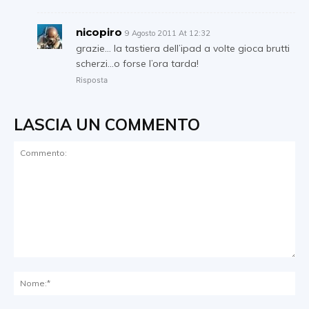
nicopiro
9 Agosto 2011 At 12:32
grazie… la tastiera dell’ipad a volte gioca brutti
scherzi…o forse l’ora tarda!
Risposta
LASCIA UN COMMENTO
Commento:
No