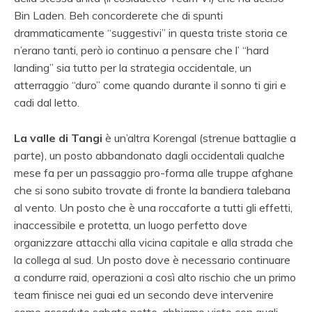
Bin Laden. Beh concorderete che di spunti
drammaticamente “suggestivi” in questa triste storia ce
n’erano tanti, però io continuo a pensare che l’ “hard
landing” sia tutto per la strategia occidentale, un
atterraggio “duro” come quando durante il sonno ti giri e
cadi dal letto.
La valle di Tangi
è un’altra Korengal (strenue battaglie a
parte), un posto abbandonato dagli occidentali qualche
mese fa per un passaggio pro-forma alle truppe afghane
che si sono subito trovate di fronte la bandiera talebana
al vento. Un posto che è una roccaforte a tutti gli effetti,
inaccessibile e protetta, un luogo perfetto dove
organizzare attacchi alla vicina capitale e alla strada che
la collega al sud. Un posto dove è necessario continuare
a condurre raid, operazioni a così alto rischio che un primo
team finisce nei guai ed un secondo deve intervenire
come accaduto sabato notte, abbiamo visto con quali