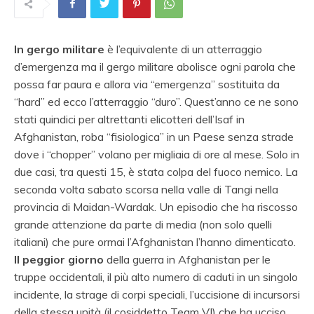
In gergo militare
è l’equivalente di un atterraggio
d’emergenza ma il gergo militare abolisce ogni parola che
possa far paura e allora via “emergenza” sostituita da
“hard” ed ecco l’atterraggio “duro”. Quest’anno ce ne sono
stati quindici per altrettanti elicotteri dell’Isaf in
Afghanistan, roba “fisiologica” in un Paese senza strade
dove i “chopper” volano per migliaia di ore al mese. Solo in
due casi, tra questi 15, è stata colpa del fuoco nemico. La
seconda volta sabato scorsa nella valle di Tangi nella
provincia di Maidan-Wardak. Un episodio che ha riscosso
grande attenzione da parte di media (non solo quelli
italiani) che pure ormai l’Afghanistan l’hanno dimenticato.
Il peggior giorno
della guerra in Afghanistan per le
truppe occidentali, il più alto numero di caduti in un singolo
incidente, la strage di corpi speciali, l’uccisione di incursorsi
della stessa unità (il cosiddetto Team VI) che ha ucciso