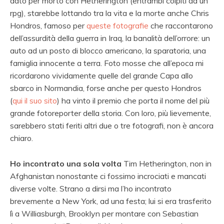
dato per morto con Hetherington (entrambi colpiti da un
rpg), starebbe lottando tra la vita e la morte anche Chris
Hondros, famoso per
queste fotografie
che raccontarono
dell’assurdità della guerra in Iraq, la banalità dell’orrore: un
auto ad un posto di blocco americano, la sparatoria, una
famiglia innocente a terra. Foto mosse che all’epoca mi
ricordarono vividamente quelle del grande Capa allo
sbarco in Normandia, forse anche per questo Hondros
(
qui il suo sito
) ha vinto il premio che porta il nome del più
grande fotoreporter della storia. Con loro, più lievemente,
sarebbero stati feriti altri due o tre fotografi, non è ancora
chiaro.
Ho incontrato una sola volta
Tim Hetherington, non in
Afghanistan nonostante ci fossimo incrociati e mancati
diverse volte. Strano a dirsi ma l’ho incontrato
brevemente a New York, ad una festa; lui si era trasferito
lì a Williasburgh, Brooklyn per montare con Sebastian