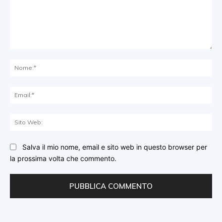
Commento:
No
Ema
Sit
We
Salva il mio nome, email e sito web in questo browser per
la prossima volta che commento.