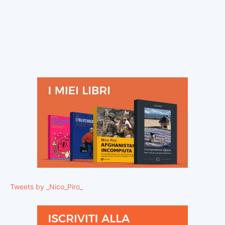
Tweets by _Nico_Piro_