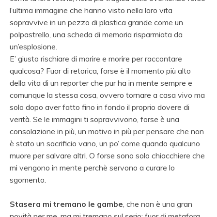
l’ultima immagine che hanno visto nella loro vita
sopravvive in un pezzo di plastica grande come un
polpastrello, una scheda di memoria risparmiata da
un’esplosione.
E’ giusto rischiare di morire e morire per raccontare
qualcosa? Fuor di retorica, forse è il momento più alto
della vita di un reporter che pur ha in mente sempre e
comunque la stessa cosa, ovvero tornare a casa vivo ma
solo dopo aver fatto fino in fondo il proprio dovere di
verità. Se le immagini ti sopravvivono, forse è una
consolazione in più, un motivo in più per pensare che non
è stato un sacrificio vano, un po’ come quando qualcuno
muore per salvare altri. O forse sono solo chiacchiere che
mi vengono in mente perchè servono a curare lo
sgomento.
Stasera mi tremano le gambe
, che non è una gran
novità per me, ma mi tremano sul serio: fuor di metafora.