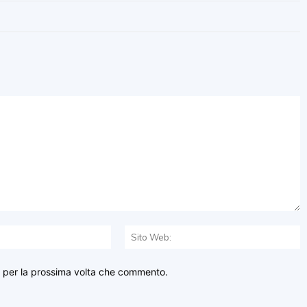
Email:*
S
W
r per la prossima volta che commento.