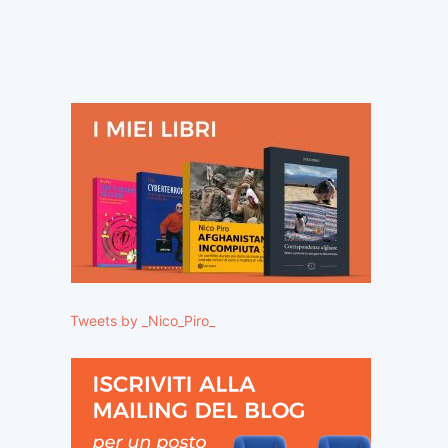
Tweets by _Nico_Piro_
ito
eb: