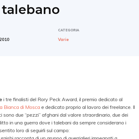
” talebano
CATEGORIA
2010
Varie
e
i tre finalisti del Rory Peck Award, il premio dedicato al
a Bianca di Mosca
e dedicato proprio al lavoro dei freelance. Il
 sono due “pezzi” afghani dal valore straordinario, due dei
nflitto in una guerra dove i talebani da sempre considerano i
ntito loro di seguirli sul campo:
raishi racconta di un gruppo di guerriglieri impegnati a