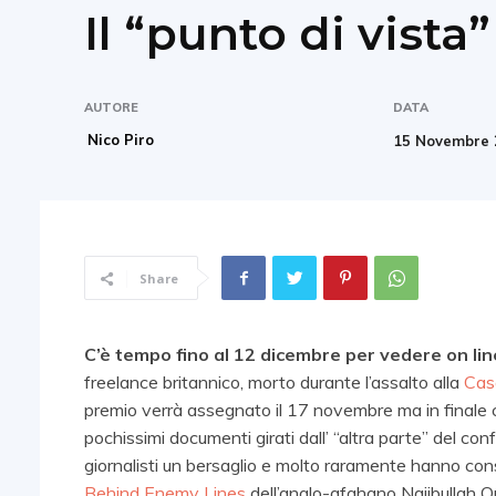
Il “punto di vista
AUTORE
DATA
Nico Piro
15 Novembre 
Share
C’è tempo fino al 12 dicembre per vedere on lin
freelance britannico, morto durante l’assalto alla
Cas
premio verrà assegnato il 17 novembre ma in finale ci
pochissimi documenti girati dall’ “altra parte” del co
giornalisti un bersaglio e molto raramente hanno conse
Behind Enemy Lines
dell’anglo-afghano Najibullah Qu