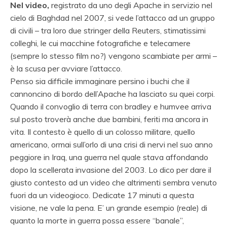
Nel video,
registrato da uno degli Apache in servizio nel
cielo di Baghdad nel 2007, si vede l’attacco ad un gruppo
di civili – tra loro due stringer della Reuters, stimatissimi
colleghi, le cui macchine fotografiche e telecamere
(sempre lo stesso film no?) vengono scambiate per armi –
è la scusa per avviare l’attacco.
Penso sia difficile immaginare persino i buchi che il
cannoncino di bordo dell’Apache ha lasciato su quei corpi.
Quando il convoglio di terra con bradley e humvee arriva
sul posto troverà anche due bambini, feriti ma ancora in
vita. Il contesto è quello di un colosso militare, quello
americano, ormai sull’orlo di una crisi di nervi nel suo anno
peggiore in Iraq, una guerra nel quale stava affondando
dopo la scellerata invasione del 2003. Lo dico per dare il
giusto contesto ad un video che altrimenti sembra venuto
fuori da un videogioco. Dedicate 17 minuti a questa
visione, ne vale la pena. E’ un grande esempio (reale) di
quanto la morte in guerra possa essere “banale”,