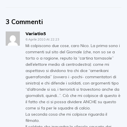
3 Commenti
Variatio5
6 Aprile 2010 At 22:23
Mi colpiscono due cose, caro Nico. La prima sono i
commenti sul sito del Giornale (che, non so se a
torto o a ragione, reputo la “cartina tornasole”
dell’elettore medio di centrodestra): come mi
aspettavo si dividono tra chi dice “amerikani
guerrafondai” (ovvero i -pochi- commentatori di
sinistra) e chi difende i soldati, con argomenti tipo
“d’altronde si sa, i terroristi si travestono anche da
giornalisti, quindi…”. Ciò che mi colpisce di questo è
il fatto che ci si possa dividere ANCHE su questo
come si fa per le squadre di calcio.
La seconda cosa che mi colpisce riguarda il
filmato.
Il soldato che inquadra lo sfacelo causato dai