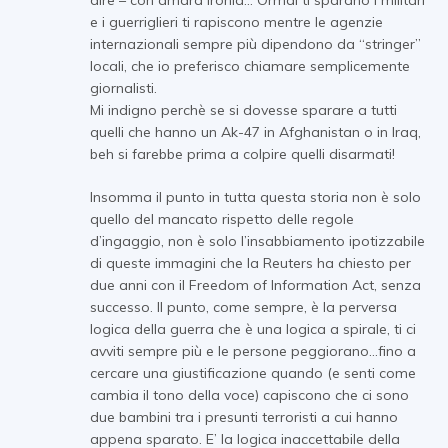
e i guerriglieri ti rapiscono mentre le agenzie
internazionali sempre più dipendono da “stringer”
locali, che io preferisco chiamare semplicemente
giornalisti.
Mi indigno perchè se si dovesse sparare a tutti
quelli che hanno un Ak-47 in Afghanistan o in Iraq,
beh si farebbe prima a colpire quelli disarmati!
Insomma il punto in tutta questa storia non è solo
quello del mancato rispetto delle regole
d’ingaggio, non è solo l’insabbiamento ipotizzabile
di queste immagini che la Reuters ha chiesto per
due anni con il Freedom of Information Act, senza
successo. Il punto, come sempre, è la perversa
logica della guerra che è una logica a spirale, ti ci
avviti sempre più e le persone peggiorano…fino a
cercare una giustificazione quando (e senti come
cambia il tono della voce) capiscono che ci sono
due bambini tra i presunti terroristi a cui hanno
appena sparato. E’ la logica inaccettabile della