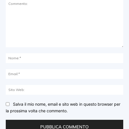
Commento:
No
Ema
Sit
We
Salva il mio nome, email e sito web in questo browser per
la prossima volta che commento.