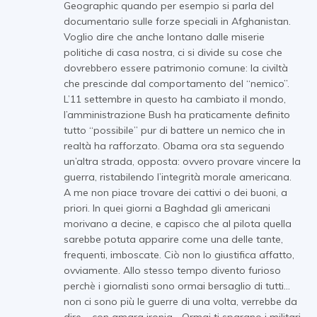
Geographic quando per esempio si parla del
documentario sulle forze speciali in Afghanistan.
Voglio dire che anche lontano dalle miserie
politiche di casa nostra, ci si divide su cose che
dovrebbero essere patrimonio comune: la civiltà
che prescinde dal comportamento del “nemico”.
L’11 settembre in questo ha cambiato il mondo,
l’amministrazione Bush ha praticamente definito
tutto “possibile” pur di battere un nemico che in
realtà ha rafforzato. Obama ora sta seguendo
un’altra strada, opposta: ovvero provare vincere la
guerra, ristabilendo l’integrità morale americana.
A me non piace trovare dei cattivi o dei buoni, a
priori. In quei giorni a Baghdad gli americani
morivano a decine, e capisco che al pilota quella
sarebbe potuta apparire come una delle tante,
frequenti, imboscate. Ciò non lo giustifica affatto,
ovviamente. Allo stesso tempo divento furioso
perchè i giornalisti sono ormai bersaglio di tutti…
non ci sono più le guerre di una volta, verrebbe da
dire – con amara ironia… Ormai ti sparano i militari